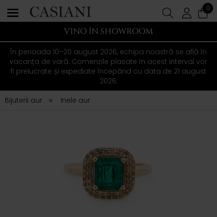
0
VINO ÎN SHOWROOM
În perioada 10–20 august 2026, echipa noastră se află în
vacanța de vară. Comenzile plasate în acest interval vor
fi prelucrate și expediate începând cu data de 21 august
2026.
Bijuterii aur
Inele aur