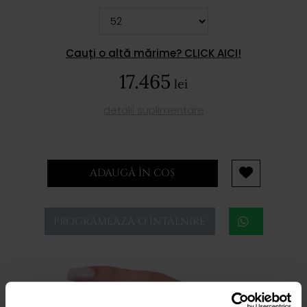
Cauți o altă mărime? CLICK AICI!
17.465
lei
detalii suplimentare
ADAUGĂ ÎN COȘ
PROGRAMEAZĂ O ÎNTÂLNIRE