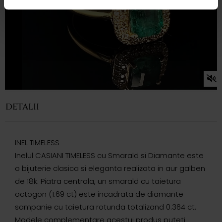
DETALII
INEL TIMELESS
Inelul CASIANI TIMELESS cu Smarald si Diamante este
o bijuterie clasica si eleganta realizata in aur galben
de 18k. Piatra centrala, un smarald cu taietura
octogon (1.69 ct) este incadrata de diamante
sampanie cu taietura rotunda totalizand 0.364 ct.
Modele complementare acestui produs puteti