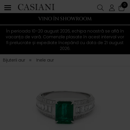
0
VINO ÎN SHOWROOM
În perioada 10–20 august 2026, echipa noastră se află în
vacanța de vară. Comenzile plasate în acest interval vor
fi prelucrate și expediate începând cu data de 21 august
2026.
Bijuterii aur
Inele aur