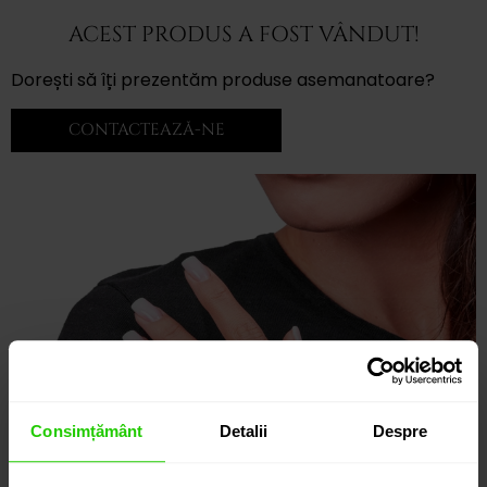
ACEST PRODUS A FOST VÂNDUT!
Dorești să îți prezentăm produse asemanatoare?
CONTACTEAZĂ-NE
Consimțământ
Detalii
Despre