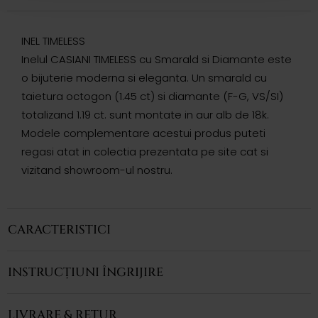
INEL TIMELESS
Inelul CASIANI TIMELESS cu Smarald si Diamante este
o bijuterie moderna si eleganta. Un smarald cu
taietura octogon (1.45 ct) si diamante (F-G, VS/SI)
totalizand 1.19 ct. sunt montate in aur alb de 18k.
Modele complementare acestui produs puteti
regasi atat in colectia prezentata pe site cat si
vizitand showroom-ul nostru.
CARACTERISTICI
INSTRUCȚIUNI ÎNGRIJIRE
LIVRARE & RETUR