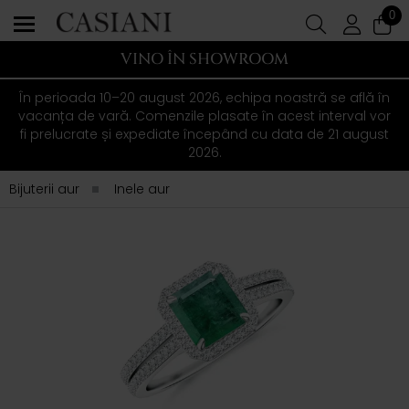
0
VINO ÎN SHOWROOM
În perioada 10–20 august 2026, echipa noastră se află în
vacanța de vară. Comenzile plasate în acest interval vor
fi prelucrate și expediate începând cu data de 21 august
2026.
Bijuterii aur
Inele aur