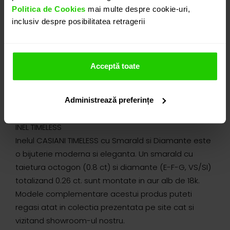
Politica de Cookies
mai multe despre cookie-uri,
inclusiv despre posibilitatea retragerii
Acceptă toate
DETALII
Administrează preferințe
INEL TIMELESS
Inelul CASIANI TIMELESS cu Smarald si Diamante este
o bijuterie moderna si eleganta. Un smarald cu
taietura octogon (0.8 ct) si diamante (E-F-G, VS/SI)
totalizand 0.26 ct. sunt montate in aur alb de 18k.
Modele complementare acestui produs puteti
regasi atat in colectia prezentata pe site cat si
vizitand showroom-ul nostru.