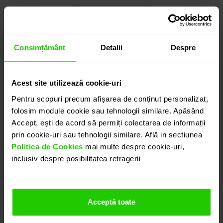
Cauți o altă mărime? CLICK AICI!
Consimțământ
Detalii
Despre
1.600
lei
detalii suplimentare
Acest site utilizează cookie-uri
Pentru scopuri precum afișarea de conținut personalizat,
folosim module cookie sau tehnologii similare. Apăsând
Accept, ești de acord să permiți colectarea de informații
ADAUGĂ ÎN COȘ
prin cookie-uri sau tehnologii similare. Află in sectiunea
Politica de Cookies
mai multe despre cookie-uri,
inclusiv despre posibilitatea retragerii
PROGRAMEAZĂ O ÎNTÂLNIRE
DETALII
Acceptă toate