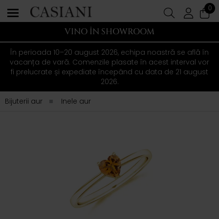
0
VINO ÎN SHOWROOM
În perioada 10–20 august 2026, echipa noastră se află în
vacanța de vară. Comenzile plasate în acest interval vor
fi prelucrate și expediate începând cu data de 21 august
2026.
Bijuterii aur
Inele aur