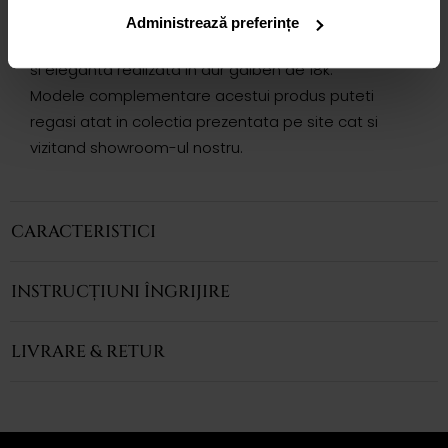
INEL ADORA
Administrează preferințe
Inelul CASIANI ADORA cu citrin este o bijuterie clasica
si eleganta realizata in aur galben de 18k.
Modele complementare acestui produs puteti
regasi atat in colectia prezentata pe site cat si
vizitand showroom-ul nostru.
CARACTERISTICI
INSTRUCȚIUNI ÎNGRIJIRE
LIVRARE & RETUR