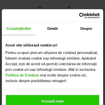
Cauți o altă mărime? CLICK AICI!
4.115
lei
Consimțământ
Detalii
Despre
detalii suplimentare
Acest site utilizează cookie-uri
Pentru scopuri precum afișarea de conținut personalizat,
folosim module cookie sau tehnologii similare. Apăsând
ADAUGĂ ÎN COȘ
Accept, ești de acord să permiți colectarea de informații
prin cookie-uri sau tehnologii similare. Află in sectiunea
Politica de Cookies
mai multe despre cookie-uri,
PROGRAMEAZĂ O ÎNTÂLNIRE
inclusiv despre posibilitatea retragerii
DETALII
Acceptă toate