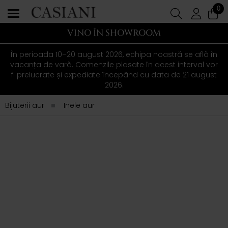
0
VINO ÎN SHOWROOM
În perioada 10–20 august 2026, echipa noastră se află în
vacanța de vară. Comenzile plasate în acest interval vor
fi prelucrate și expediate începând cu data de 21 august
2026.
Bijuterii aur
Inele aur