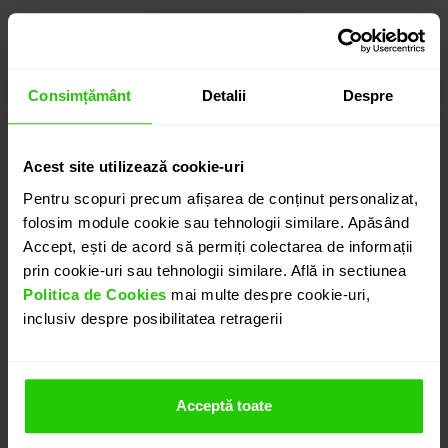
Cauți o altă mărime? CLICK AICI!
Consimțământ
Detalii
Despre
1.575
lei
detalii suplimentare
Acest site utilizează cookie-uri
Pentru scopuri precum afișarea de conținut personalizat,
folosim module cookie sau tehnologii similare. Apăsând
Accept, ești de acord să permiți colectarea de informații
ADAUGĂ ÎN COȘ
prin cookie-uri sau tehnologii similare. Află in sectiunea
Politica de Cookies
mai multe despre cookie-uri,
inclusiv despre posibilitatea retragerii
PROGRAMEAZĂ O ÎNTÂLNIRE
DETALII
Acceptă toate