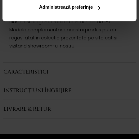
INEL ADORA
Administrează preferințe
Inelul CASIANI ADORA cu topaz este o bijuterie
clasica si eleganta realizata in aur alb de 18k.
Modele complementare acestui produs puteti
regasi atat in colectia prezentata pe site cat si
vizitand showroom-ul nostru.
CARACTERISTICI
INSTRUCȚIUNI ÎNGRIJIRE
LIVRARE & RETUR