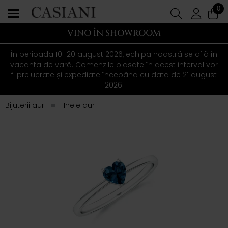
0
VINO ÎN SHOWROOM
În perioada 10–20 august 2026, echipa noastră se află în
vacanța de vară. Comenzile plasate în acest interval vor
fi prelucrate și expediate începând cu data de 21 august
2026.
Bijuterii aur
Inele aur