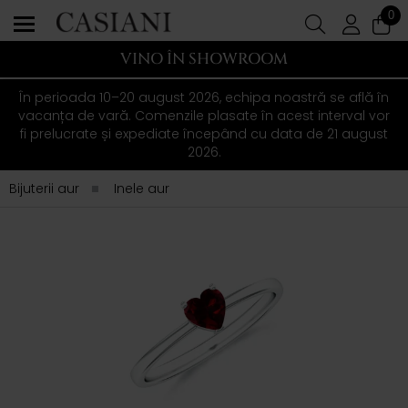
0
VINO ÎN SHOWROOM
În perioada 10–20 august 2026, echipa noastră se află în
vacanța de vară. Comenzile plasate în acest interval vor
fi prelucrate și expediate începând cu data de 21 august
2026.
Bijuterii aur
Inele aur