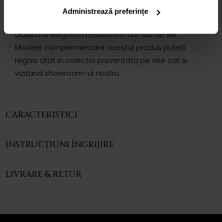
INEL ADORA
Administrează preferințe
Inelul CASIANI ADORA cu rodolit este o bijuterie
clasica si eleganta realizata in aur alb de 18k.
Modele complementare acestui produs puteti
regasi atat in colectia prezentata pe site cat si
vizitand showroom-ul nostru.
CARACTERISTICI
INSTRUCȚIUNI ÎNGRIJIRE
LIVRARE & RETUR