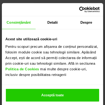
Cauți o altă mărime? CLICK AICI!
Consimțământ
Detalii
Despre
1.765
lei
detalii suplimentare
Acest site utilizează cookie-uri
Pentru scopuri precum afișarea de conținut personalizat,
folosim module cookie sau tehnologii similare. Apăsând
Accept, ești de acord să permiți colectarea de informații
ADAUGĂ ÎN COȘ
prin cookie-uri sau tehnologii similare. Află in sectiunea
Politica de Cookies
mai multe despre cookie-uri,
inclusiv despre posibilitatea retragerii
PROGRAMEAZĂ O ÎNTÂLNIRE
DETALII
Acceptă toate