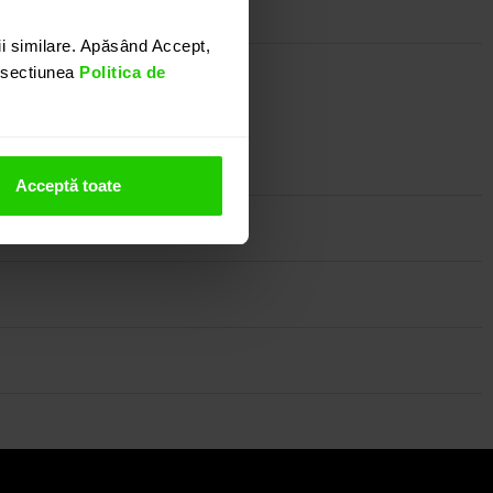
i similare. Apăsând Accept,
n sectiunea
Politica de
 bijuterie discreta si eleganta.
nostru.
Acceptă toate