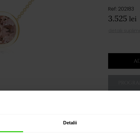
Ref: 202183
3.525
lei
detalii supli
AD
PROGRAM
Detalii