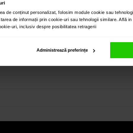
uri
ea de conținut personalizat, folosim module cookie sau tehnologi
tarea de informații prin cookie-uri sau tehnologii similare. Află i
kie-uri, inclusiv despre posibilitatea retragerii
morganit cu taietura rotunda incastrat in aur galben de 18k. O
in colectia prezentata pe site cat si vizitand showroom-ul 
Administrează preferințe