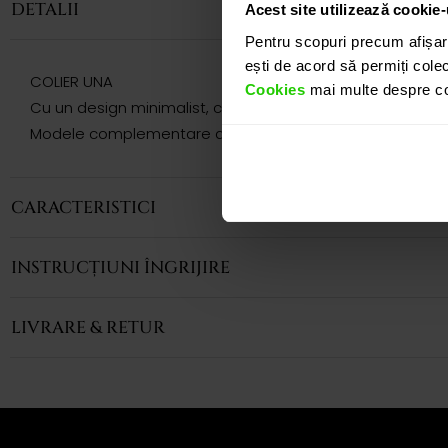
DETALII
Acest site utilizează cookie-
Pentru scopuri precum afișar
ești de acord să permiți colec
COLIER UNA
Cookies
mai multe despre coo
Cu un design minimalist, colierul CASIANI UNA prezinta un 
Modele complementare acestui produs puteti regasi atat 
CARACTERISTICI
INSTRUCȚIUNI ÎNGRIJIRE
LIVRARE & RETUR