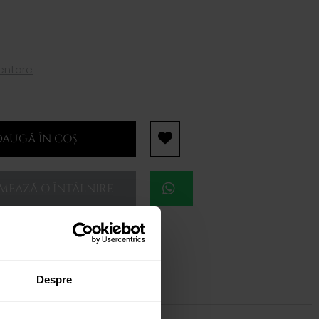
mentare
AUGĂ ÎN COȘ
EAZĂ O ÎNTÂLNIRE
Despre