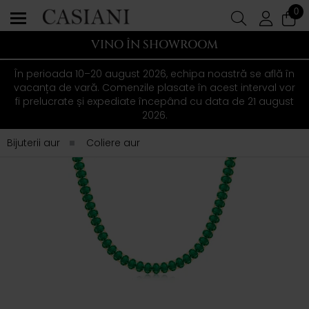
0
VINO ÎN SHOWROOM
În perioada 10–20 august 2026, echipa noastră se află în
vacanța de vară. Comenzile plasate în acest interval vor
fi prelucrate și expediate începând cu data de 21 august
2026.
Bijuterii aur
Coliere aur