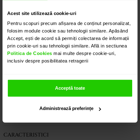
CONTACTEAZĂ-NE
Acest site utilizează cookie-uri
Pentru scopuri precum afișarea de conținut personalizat,
DETALII
folosim module cookie sau tehnologii similare. Apăsând
Accept, ești de acord să permiți colectarea de informații
prin cookie-uri sau tehnologii similare. Află in sectiunea
COLIER GALA
Politica de Cookies
mai multe despre cookie-uri,
Colierul yennis CASIANI GALA cu Smaralde este o
inclusiv despre posibilitatea retragerii
bijuterie eleganta, remarcabila, realizata in aur
galben de 18k in care sunt montate smaralde cu un
total de 39.14 ct..
Acceptă toate
Modele complementare acestui produs puteti
regasi atat in colectia prezentata pe site cat si
vizitand showroom-ul nostru.
Administrează preferințe
CARACTERISTICI