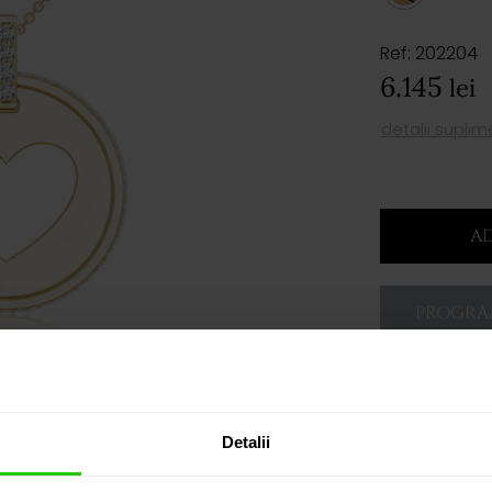
Ref: 202204
6.145
lei
detalii supli
AD
PROGRAM
Detalii