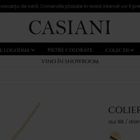
 vacanța de vară. Comenzile plasate în acest interval vor fi pr
PIETRE COLORATE
LE LOGODNĂ
COLECȚII
VINO ÎN SHOWROOM
COLIE
aur 18k / di