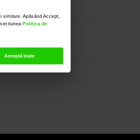
i similare. Apăsând Accept,
n sectiunea
Politica de
rtat oricarei tinute.
nostru.
Acceptă toate