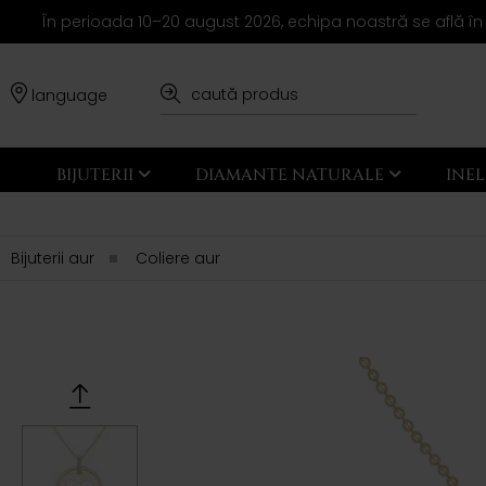
În perioada 10–20 august 2026, echipa noastră se află în
language
BIJUTERII
DIAMANTE NATURALE
INE
Bijuterii aur
Coliere aur