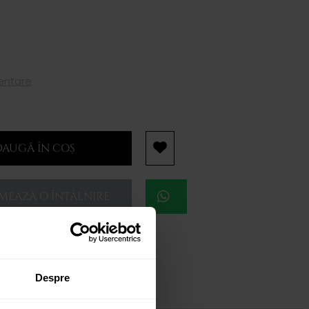
mentare
AUGĂ ÎN COȘ
EAZĂ O ÎNTÂLNIRE
Despre