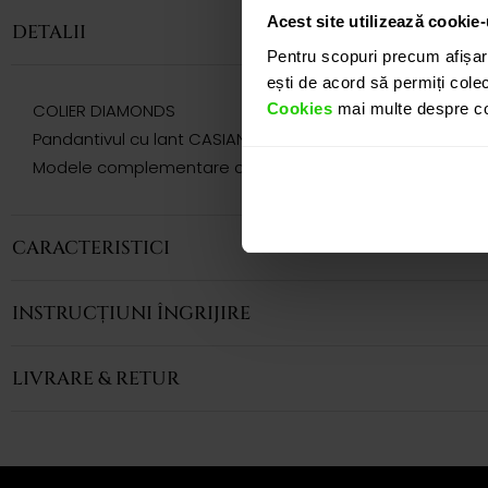
Acest site utilizează cookie-
DETALII
Pentru scopuri precum afișar
ești de acord să permiți colec
Cookies
mai multe despre coo
COLIER DIAMONDS
Pandantivul cu lant CASIANI DIAMONDS realizat in aur galb
Modele complementare acestui produs puteti regasi atat 
CARACTERISTICI
INSTRUCȚIUNI ÎNGRIJIRE
LIVRARE & RETUR