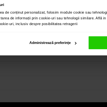
uri
ea de conținut personalizat, folosim module cookie sau tehnologi
tarea de informații prin cookie-uri sau tehnologii similare. Află i
kie-uri, inclusiv despre posibilitatea retragerii
en de 18k cu diamante este o bijuterie eleganta si usor de aso
in colectia prezentata pe site cat si vizitand showroom-ul 
Administrează preferințe