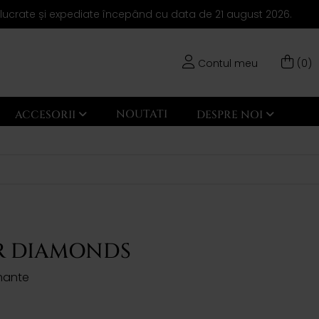
elucrate și expediate începând cu data de 21 august 2026.
Contul meu
(0)
NOUTATI
ACCESORII
DESPRE NOI
R DIAMONDS
amante