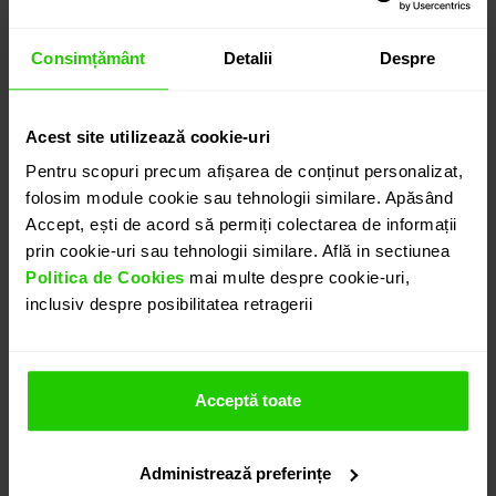
6.230
lei
detalii suplimentare
Consimțământ
Detalii
Despre
Acest site utilizează cookie-uri
ADAUGĂ ÎN COȘ
Pentru scopuri precum afișarea de conținut personalizat,
folosim module cookie sau tehnologii similare. Apăsând
Accept, ești de acord să permiți colectarea de informații
PROGRAMEAZĂ O ÎNTÂLNIRE
prin cookie-uri sau tehnologii similare. Află in sectiunea
Politica de Cookies
mai multe despre cookie-uri,
inclusiv despre posibilitatea retragerii
DETALII
COLIER DIAMONDS
Acceptă toate
Pandantivul cu lant CASIANI DIAMONDS realizat in aur
galben de 18k cu diamante este o bijuterie eleganta
Administrează preferințe
si usor de asortat oricarei tinute.