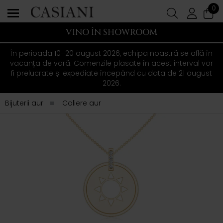
0
VINO ÎN SHOWROOM
În perioada 10–20 august 2026, echipa noastră se află în
vacanța de vară. Comenzile plasate în acest interval vor
fi prelucrate și expediate începând cu data de 21 august
2026.
Bijuterii aur
Coliere aur