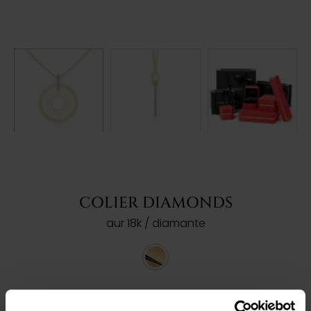
COLIER DIAMONDS
aur 18k / diamante
Ref: 202202