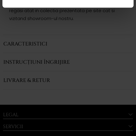
Modele complementare acestui produs puteti
regasi atat in colectia prezentata pe site cat si
vizitand showroom-ul nostru.
CARACTERISTICI
INSTRUCȚIUNI ÎNGRIJIRE
LIVRARE & RETUR
LEGAL
SERVICII