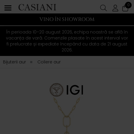
0
VINO ÎN SHOWROOM
În perioada 10–20 august 2026, echipa noastră se află în
vacanța de vară. Comenzile plasate în acest interval vor
fi prelucrate și expediate începând cu data de 21 august
2026.
Bijuterii aur
Coliere aur