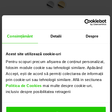
Ref: 202227
21.080
lei
detalii suplimentare
Consimțământ
Detalii
Despre
Acest site utilizează cookie-uri
ADAUGĂ ÎN COȘ
Pentru scopuri precum afișarea de conținut personalizat,
folosim module cookie sau tehnologii similare. Apăsând
Accept, ești de acord să permiți colectarea de informații
PROGRAMEAZĂ O ÎNTÂLNIRE
prin cookie-uri sau tehnologii similare. Află in sectiunea
Politica de Cookies
mai multe despre cookie-uri,
inclusiv despre posibilitatea retragerii
DETALII