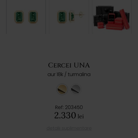
Cercei UNA
aur 18k / turmalina
Ref: 203450
2.330
lei
detalii suplimentare