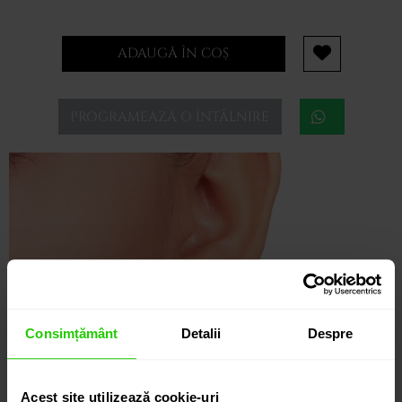
ADAUGĂ ÎN COȘ
PROGRAMEAZĂ O ÎNTÂLNIRE
Consimțământ
Detalii
Despre
Acest site utilizează cookie-uri