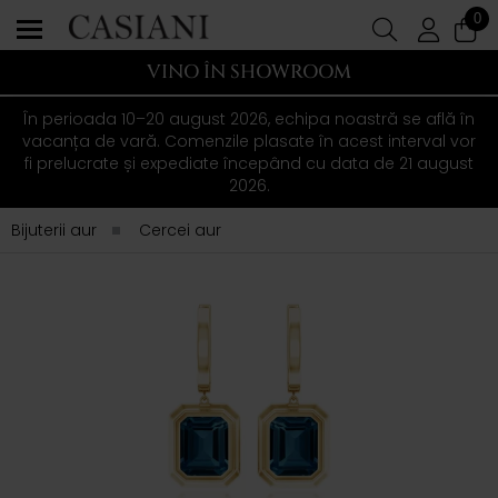
0
VINO ÎN SHOWROOM
În perioada 10–20 august 2026, echipa noastră se află în
vacanța de vară. Comenzile plasate în acest interval vor
fi prelucrate și expediate începând cu data de 21 august
2026.
Bijuterii aur
Cercei aur