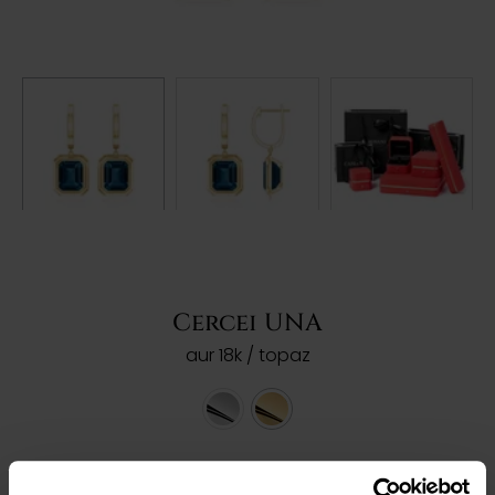
Cercei UNA
aur 18k / topaz
Ref: 203446