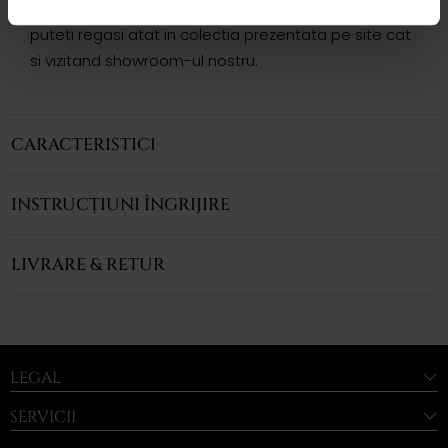
Variatii si modele complementare acestui produs
puteti regasi atat in colectia prezentata pe site cat
si vizitand showroom-ul nostru.
CARACTERISTICI
INSTRUCȚIUNI ÎNGRIJIRE
LIVRARE & RETUR
LEGAL
SERVICII