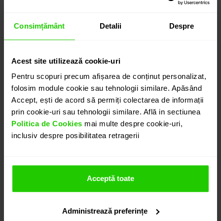
7.985
lei
detalii suplimentare
Consimțământ
Detalii
Despre
Acest site utilizează cookie-uri
ADAUGĂ ÎN COȘ
Pentru scopuri precum afișarea de conținut personalizat,
folosim module cookie sau tehnologii similare. Apăsând
Accept, ești de acord să permiți colectarea de informații
PROGRAMEAZĂ O ÎNTÂLNIRE
prin cookie-uri sau tehnologii similare. Află in sectiunea
Politica de Cookies
mai multe despre cookie-uri,
inclusiv despre posibilitatea retragerii
DETALII
CERCEI UNA
Acceptă toate
Delicati, Cerceii CASIANI UNA cu tortita realizati in aur
galben de 18k cu topaz london sunt usor de asortat
Administrează preferințe
oricarei tinute.