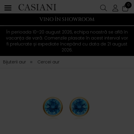
0
VINO ÎN SHOWROOM
În perioada 10–20 august 2026, echipa noastră se află în
vacanța de vară. Comenzile plasate în acest interval vor
fi prelucrate și expediate începând cu data de 21 august
2026.
Bijuterii aur
Cercei aur