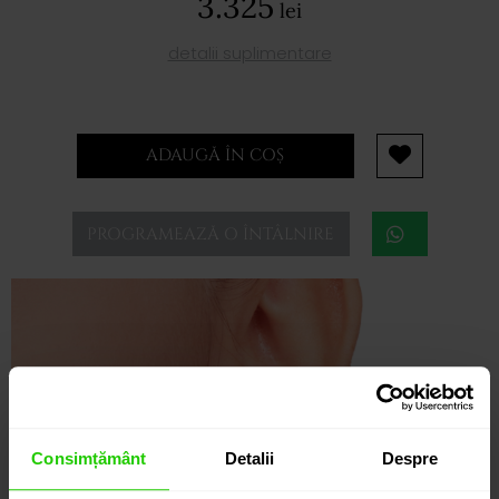
3.325
lei
detalii suplimentare
ADAUGĂ ÎN COȘ
PROGRAMEAZĂ O ÎNTÂLNIRE
Consimțământ
Detalii
Despre