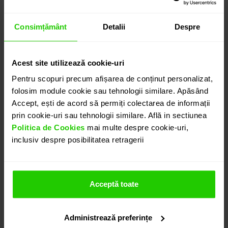
7.030
lei
detalii suplimentare
Consimțământ
Detalii
Despre
Acest site utilizează cookie-uri
ADAUGĂ ÎN COȘ
Pentru scopuri precum afișarea de conținut personalizat,
folosim module cookie sau tehnologii similare. Apăsând
Accept, ești de acord să permiți colectarea de informații
PROGRAMEAZĂ O ÎNTÂLNIRE
prin cookie-uri sau tehnologii similare. Află in sectiunea
Politica de Cookies
mai multe despre cookie-uri,
inclusiv despre posibilitatea retragerii
DETALII
CERCEI UNA
Acceptă toate
Eleganti, Cerceii CASIANI UNA cu tortita realizati in
aur galben de 18k cu cuart fumuriu sunt usor de
Administrează preferințe
asortat oricarei tinute.