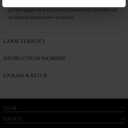
Variatii si modele complementare acestui produs
puteti regasi atat in colectia prezentata pe site cat
si vizitand showroom-ul nostru.
CARACTERISTICI
INSTRUCȚIUNI ÎNGRIJIRE
LIVRARE & RETUR
LEGAL
SERVICII