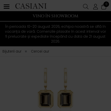
0
VINO ÎN SHOWROOM
În perioada 10–20 august 2026, echipa noastră se află în
vacanța de vară. Comenzile plasate în acest interval vor
fi prelucrate și expediate începând cu data de 21 august
2026.
Bijuterii aur
Cercei aur