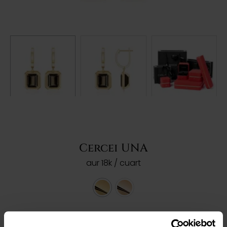
Cercei UNA
aur 18k / cuart
Ref: 203431