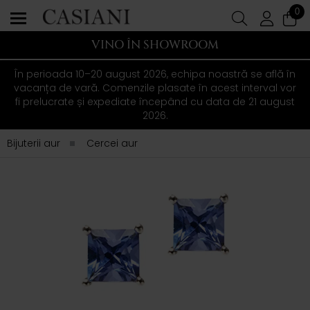
0
VINO ÎN SHOWROOM
În perioada 10–20 august 2026, echipa noastră se află în
vacanța de vară. Comenzile plasate în acest interval vor
fi prelucrate și expediate începând cu data de 21 august
2026.
Bijuterii aur
Cercei aur