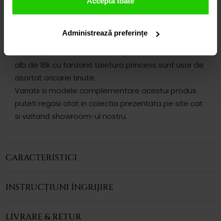
Acceptă toate
DETALII
Administrează preferințe
CERCEI UNA
Delicati, Cerceii CASIANI UNA tip studs realizati in aur
alb de 18k cu tanzanit taietura princess sunt usor de
asortat oricarei tinute.
Variatii si modele complementare acestui produs
puteti regasi atat in colectia prezentata pe site cat
si vizitand showroom-ul nostru.
CARACTERISTICI
INSTRUCȚIUNI ÎNGRIJIRE
LIVRARE & RETUR