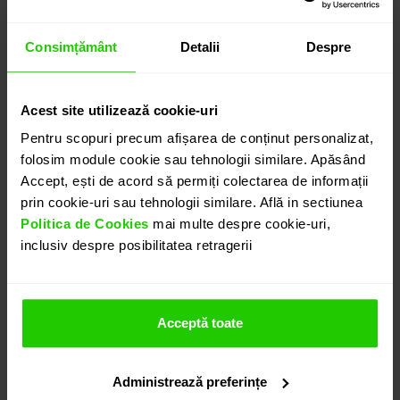
3.150
lei
detalii suplimentare
Consimțământ
Detalii
Despre
Acest site utilizează cookie-uri
ADAUGĂ ÎN COȘ
Pentru scopuri precum afișarea de conținut personalizat,
folosim module cookie sau tehnologii similare. Apăsând
Accept, ești de acord să permiți colectarea de informații
PROGRAMEAZĂ O ÎNTÂLNIRE
prin cookie-uri sau tehnologii similare. Află in sectiunea
Politica de Cookies
mai multe despre cookie-uri,
inclusiv despre posibilitatea retragerii
DETALII
CERCEI UNA
Acceptă toate
Delicati, Cerceii CASIANI UNA tip studs realizati in aur
alb de 18k cu granat sunt usor de asortat oricarei
Administrează preferințe
tinute.