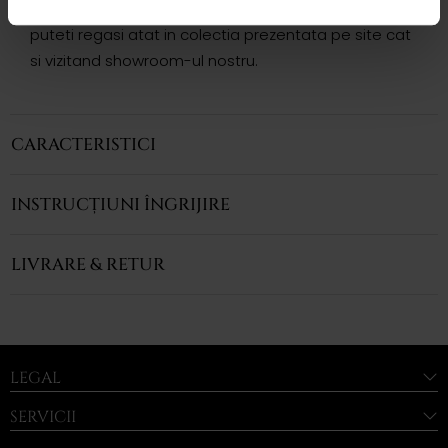
Variatii si modele complementare acestui produs
puteti regasi atat in colectia prezentata pe site cat
si vizitand showroom-ul nostru.
CARACTERISTICI
INSTRUCȚIUNI ÎNGRIJIRE
LIVRARE & RETUR
LEGAL
SERVICII