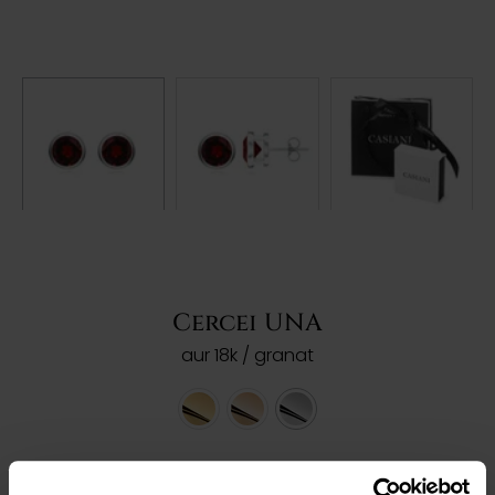
Cercei UNA
aur 18k / granat
Ref: 203638