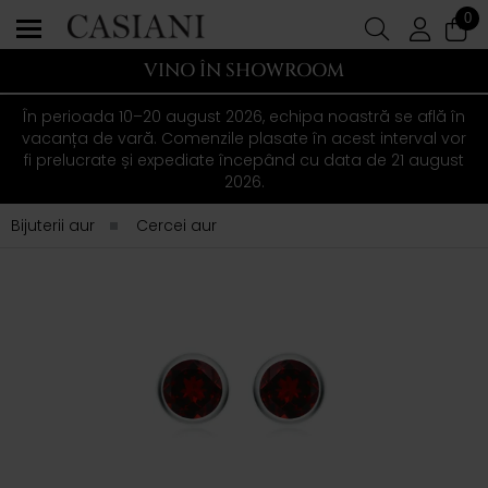
0
VINO ÎN SHOWROOM
În perioada 10–20 august 2026, echipa noastră se află în
vacanța de vară. Comenzile plasate în acest interval vor
fi prelucrate și expediate începând cu data de 21 august
2026.
Bijuterii aur
Cercei aur