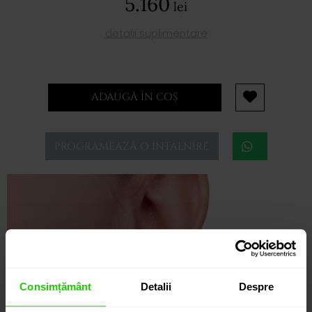
5.160
lei
detalii suplimentare
ADAUGĂ ÎN COȘ
PROGRAMEAZĂ O ÎNTÂLNIRE
Consimțământ
Detalii
Despre