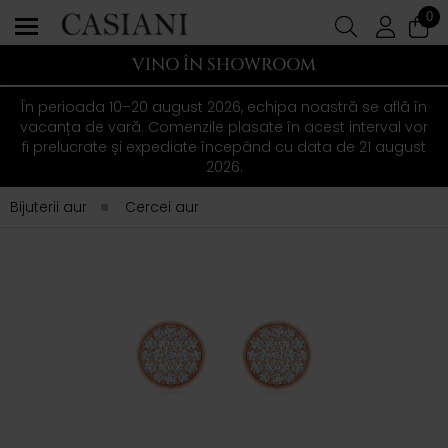
0
VINO ÎN SHOWROOM
În perioada 10–20 august 2026, echipa noastră se află în
vacanța de vară. Comenzile plasate în acest interval vor
fi prelucrate și expediate începând cu data de 21 august
2026.
Bijuterii aur
Cercei aur