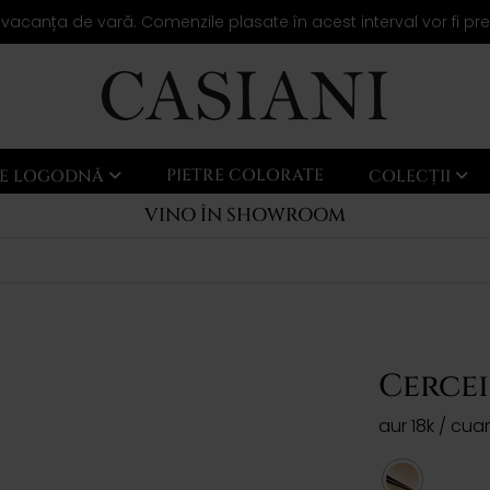
 vacanța de vară. Comenzile plasate în acest interval vor fi pr
PIETRE COLORATE
LE LOGODNĂ
COLECȚII
VINO ÎN SHOWROOM
Cercei
aur 18k / cua