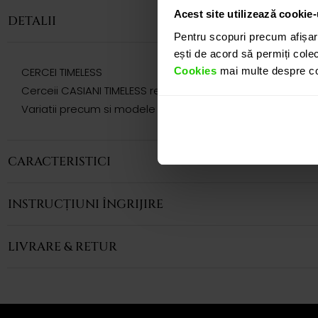
Acest site utilizează cookie-
DETALII
Pentru scopuri precum afișar
ești de acord să permiți colec
Cookies
mai multe despre coo
CERCEI TIMELESS
Cerceii CASIANI TIMELESS realizati din aur roz de 18k, cua
Variatii precum si modele complementare acestui produs 
CARACTERISTICI
INSTRUCȚIUNI ÎNGRIJIRE
LIVRARE & RETUR