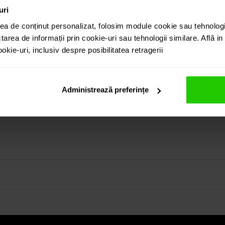
uri
ea de conținut personalizat, folosim module cookie sau tehnologi
tarea de informații prin cookie-uri sau tehnologii similare. Află i
kie-uri, inclusiv despre posibilitatea retragerii
rt fumuriu cu taietura rotunda si diamante este o bijuterie simp
puteti regasi atat in colectia prezentata pe site cat si viz
Administrează preferințe