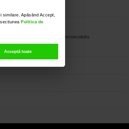
i similare. Apăsând Accept,
n sectiunea
Politica de
la, eleganta si in acelasi timp remarcabila.
itand showroom-ul nostru.
Acceptă toate