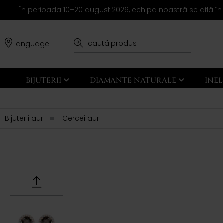
În perioada 10–20 august 2026, echipa noastră se află în
language
BIJUTERII
DIAMANTE NATURALE
INE
Bijuterii aur
Cercei aur