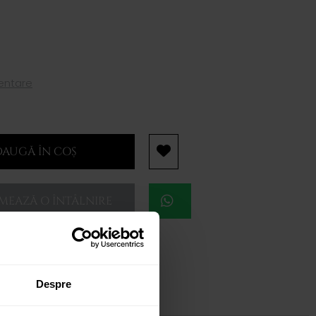
mentare
AUGĂ ÎN COȘ
EAZĂ O ÎNTÂLNIRE
Despre