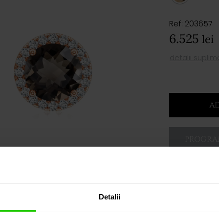
Ref: 203657
6.525
lei
detalii supli
AD
PROGRAM
Detalii