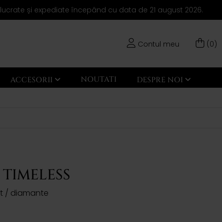
elucrate și expediate începând cu data de 21 august 2026.
Contul meu
(0)
NOUTATI
ACCESORII
DESPRE NOI
 TIMELESS
rt / diamante