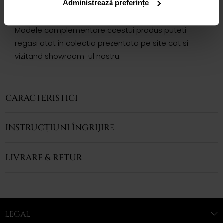
Administrează preferințe
cu taietura rotunda si printesa totalizand 0.82 ct.
sunt montate in aur roz de 18k.
Modele complementare acestui produs puteti
regasi atat in colectia prezentata pe site cat si
vizitand showroom-ul nostru.
CARACTERISTICI
INSTRUCȚIUNI ÎNGRIJIRE
LIVRARE & RETUR
LEGAL