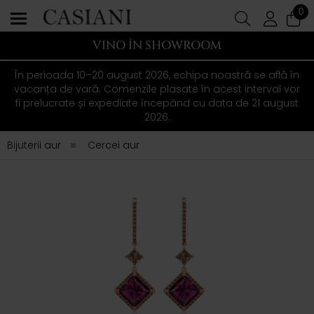
0
VINO ÎN SHOWROOM
În perioada 10–20 august 2026, echipa noastră se află în
vacanța de vară. Comenzile plasate în acest interval vor
fi prelucrate și expediate începând cu data de 21 august
2026.
Bijuterii aur
Cercei aur