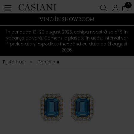
0
VINO ÎN SHOWROOM
În perioada 10–20 august 2026, echipa noastră se află în
vacanța de vară. Comenzile plasate în acest interval vor
fi prelucrate și expediate începând cu data de 21 august
2026.
Bijuterii aur
Cercei aur