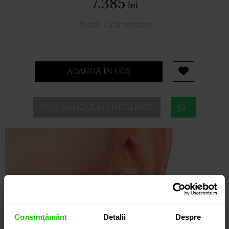
7.385
lei
detalii suplimentare
ADAUGĂ ÎN COȘ
PROGRAMEAZĂ O ÎNTÂLNIRE
Consimțământ
Detalii
Despre