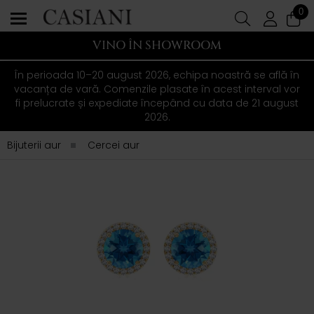
0
VINO ÎN SHOWROOM
În perioada 10–20 august 2026, echipa noastră se află în
vacanța de vară. Comenzile plasate în acest interval vor
fi prelucrate și expediate începând cu data de 21 august
2026.
Bijuterii aur
Cercei aur