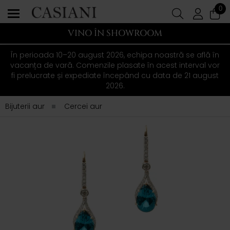
0
VINO ÎN SHOWROOM
În perioada 10–20 august 2026, echipa noastră se află în
vacanța de vară. Comenzile plasate în acest interval vor
fi prelucrate și expediate începând cu data de 21 august
2026.
Bijuterii aur
Cercei aur