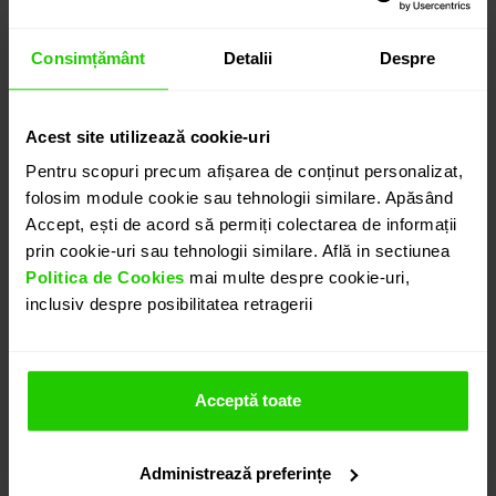
8.850
lei
detalii suplimentare
Consimțământ
Detalii
Despre
Acest site utilizează cookie-uri
ANUNȚĂ-MĂ CÂND REVINE
Pentru scopuri precum afișarea de conținut personalizat,
folosim module cookie sau tehnologii similare. Apăsând
Accept, ești de acord să permiți colectarea de informații
PROGRAMEAZĂ O ÎNTÂLNIRE
prin cookie-uri sau tehnologii similare. Află in sectiunea
Politica de Cookies
mai multe despre cookie-uri,
inclusiv despre posibilitatea retragerii
DETALII
CERCEI TIMELESS
Acceptă toate
Cerceii CASIANI TIMELESS realizati din aur galben de
18k cu topaz london cu taietura para si diamante
Administrează preferințe
sunt eleganti si in acelasi timp remarcabili.