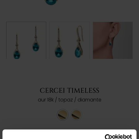
CERCEI TIMELESS
aur 18k / topaz / diamante
Ref: 203137