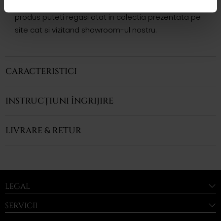
Variatii precum si modele complementare acestui
produs puteti regasi atat in colectia prezentata pe
site cat si vizitand showroom-ul nostru.
CARACTERISTICI
INSTRUCȚIUNI ÎNGRIJIRE
LIVRARE & RETUR
LEGAL
SERVICII