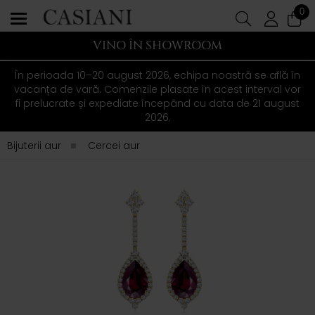
0
VINO ÎN SHOWROOM
În perioada 10–20 august 2026, echipa noastră se află în
vacanța de vară. Comenzile plasate în acest interval vor
fi prelucrate și expediate începând cu data de 21 august
2026.
Bijuterii aur
Cercei aur