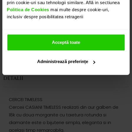
prin cookie-uri sau tehnologii similare. Află in sectiunea
Politica de Cookies
mai multe despre cookie-uri,
inclusiv despre posibilitatea retragerii
Acceptă toate
Administrează preferințe
DETALII
CERCEI TIMELESS
Cerceii CASIANI TIMELESS realizati din aur galben de
18k cu doua morganite cu taietura rotunda si
diamante este o bijuterie simpla, eleganta si in
acelasi timp remarcabila.