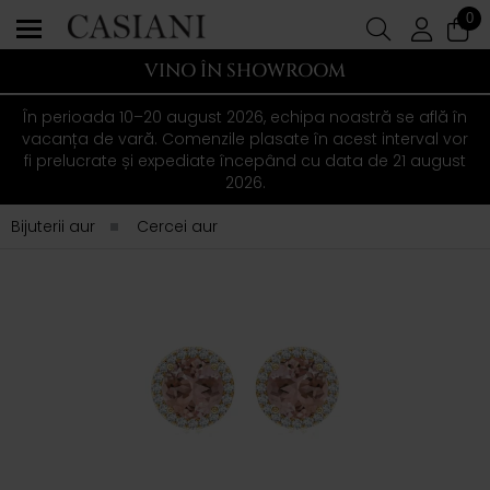
0
VINO ÎN SHOWROOM
În perioada 10–20 august 2026, echipa noastră se află în
vacanța de vară. Comenzile plasate în acest interval vor
fi prelucrate și expediate începând cu data de 21 august
2026.
Bijuterii aur
Cercei aur