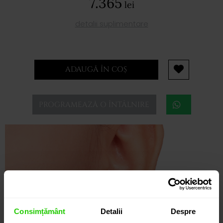
7.365
lei
detalii suplimentare
ADAUGĂ ÎN COȘ
PROGRAMEAZĂ O ÎNTÂLNIRE
Consimțământ
Detalii
Despre