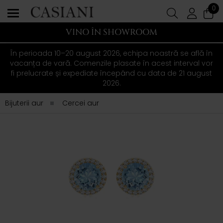
0
VINO ÎN SHOWROOM
În perioada 10–20 august 2026, echipa noastră se află în
vacanța de vară. Comenzile plasate în acest interval vor
fi prelucrate și expediate începând cu data de 21 august
2026.
Bijuterii aur
Cercei aur