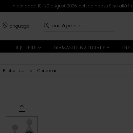
În perioada 10–20 august 2026, echipa noastră se află în
language
BIJUTERII
DIAMANTE NATURALE
INE
Bijuterii aur
Cercei aur