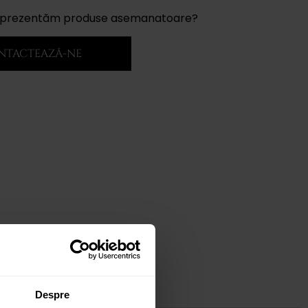
ți prezentăm produse asemanatoare?
NTACTEAZĂ-NE
Despre