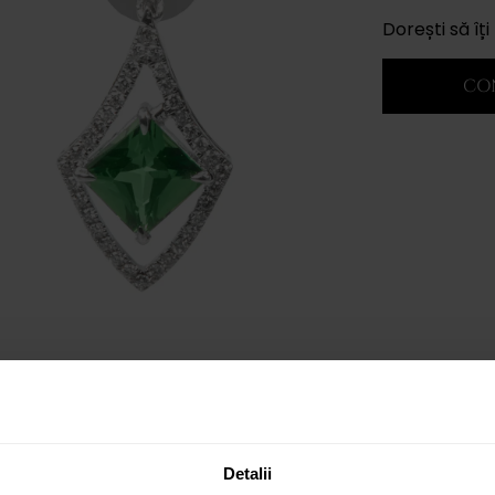
Dorești să î
CO
Detalii