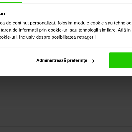
uri
ea de conținut personalizat, folosim module cookie sau tehnologi
tarea de informații prin cookie-uri sau tehnologii similare. Află i
kie-uri, inclusiv despre posibilitatea retragerii
juterie clasica, eleganta. Doua tsavorite cu taietura printesa
in colectia prezentata pe site cat si vizitand showroom-ul 
Administrează preferințe