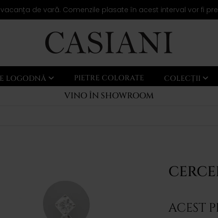
 vacanța de vară. Comenzile plasate în acest interval vor fi pr
PIETRE COLORATE
LE LOGODNĂ
COLECȚII
VINO ÎN SHOWROOM
CERCEI
ACEST 