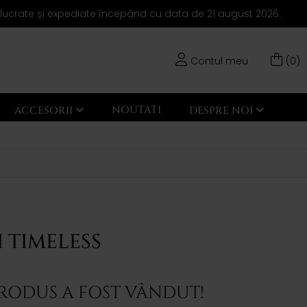
elucrate și expediate începând cu data de 21 august 2026.
Contul meu
(0)
NOUTATI
ACCESORII
DESPRE NOI
 TIMELESS
PRODUS A FOST VÂNDUT!