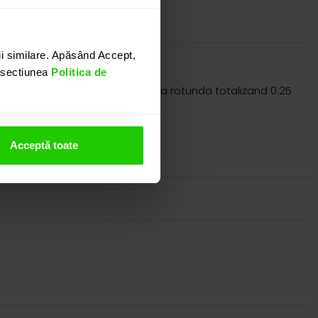
i similare. Apăsând Accept,
n sectiunea
Politica de
 (1.36 ct) si diamante cu taietura rotunda totalizand 0.25
nostru.
Acceptă toate