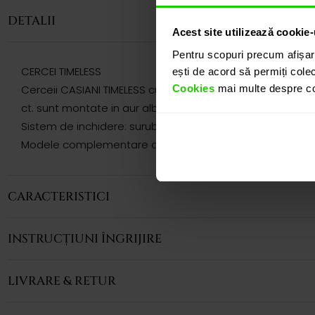
DETALII
Acest site utilizează cookie-
Pentru scopuri precum afișar
CERCEI TIMELESS
ești de acord să permiți colec
Cookies
mai multe despre coo
Cerceii CASIANI TIMELESS cu Tsavorit si Diamante sunt o bi
ct. sunt montate in aur alb de 18k.
Sistem de inchidere: surub.
Modele complementare acestui produs puteti regasi atat 
CARACTERISTICI
INSTRUCȚIUNI ÎNGRIJIRE
LIVRARE & RETUR