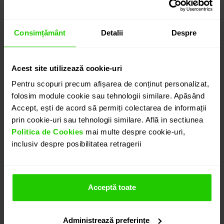
6.455
lei
detalii suplimentare
Consimțământ
Detalii
Despre
Acest site utilizează cookie-uri
ADAUGĂ ÎN COȘ
Pentru scopuri precum afișarea de conținut personalizat,
folosim module cookie sau tehnologii similare. Apăsând
PROGRAMEAZĂ O ÎNTÂLNIRE
Accept, ești de acord să permiți colectarea de informații
prin cookie-uri sau tehnologii similare. Află in sectiunea
Politica de Cookies
mai multe despre cookie-uri,
DETALII
inclusiv despre posibilitatea retragerii
CERCEI TIMELESS
Acceptă toate
Cerceii CASIANI TIMELESS realizati din aur alb de 18k
cu topaz swiss cu taietura rotunda si diamante este
o bijuterie simpla, eleganta si in acelasi timp
Administrează preferințe