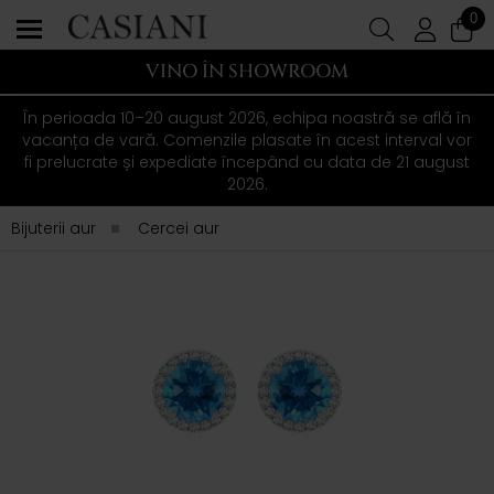
0
VINO ÎN SHOWROOM
În perioada 10–20 august 2026, echipa noastră se află în
vacanța de vară. Comenzile plasate în acest interval vor
fi prelucrate și expediate începând cu data de 21 august
2026.
Bijuterii aur
Cercei aur