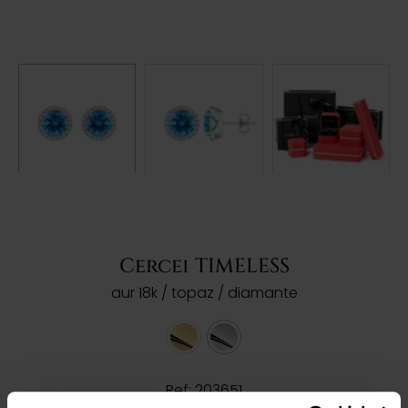
Cercei TIMELESS
aur 18k / topaz / diamante
Ref: 203651