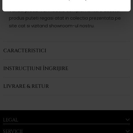
remarcabila.
Variatii precum si modele complementare acestui
produs puteti regasi atat in colectia prezentata pe
site cat si vizitand showroom-ul nostru.
CARACTERISTICI
INSTRUCȚIUNI ÎNGRIJIRE
LIVRARE & RETUR
LEGAL
SERVICII