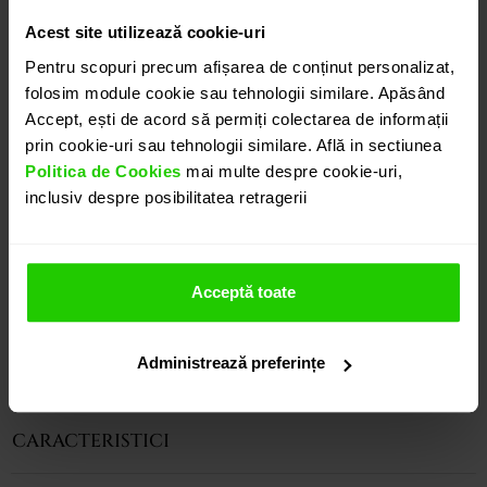
CONTACTEAZĂ-NE
Acest site utilizează cookie-uri
Pentru scopuri precum afișarea de conținut personalizat,
folosim module cookie sau tehnologii similare. Apăsând
DETALII
Accept, ești de acord să permiți colectarea de informații
prin cookie-uri sau tehnologii similare. Află in sectiunea
Politica de Cookies
mai multe despre cookie-uri,
CERCEI TIMELESS
inclusiv despre posibilitatea retragerii
Cerceii CASIANI TIMELESS realizati din aur alb de 18k
cu topaz lsky cu taietura para si diamante sunt
eleganti si in acelasi timp remarcabili.
Variatii precum si modele complementare acestui
Acceptă toate
produs puteti regasi atat in colectia prezentata pe
site cat si vizitand showroom-ul nostru.
Administrează preferințe
CARACTERISTICI