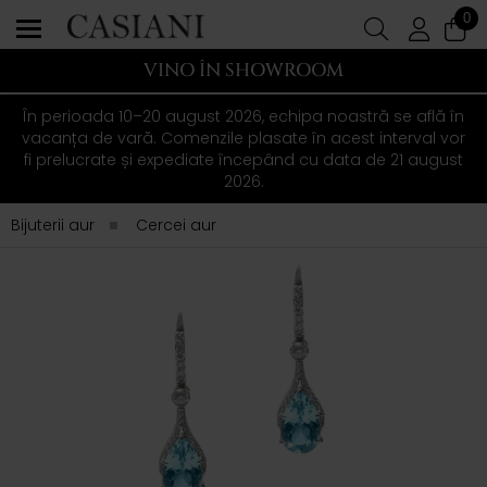
0
VINO ÎN SHOWROOM
În perioada 10–20 august 2026, echipa noastră se află în
vacanța de vară. Comenzile plasate în acest interval vor
fi prelucrate și expediate începând cu data de 21 august
2026.
Bijuterii aur
Cercei aur