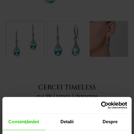
CERCEI TIMELESS
aur 18k / topaz / diamante
ACEST PRODUS A FOST VÂNDUT!
Consimțământ
Detalii
Despre
Dorești să îți prezentăm produse asemanatoare?