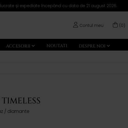
elucrate și expediate începând cu data de 21 august 2026.
Contul meu
(0)
NOUTATI
ACCESORII
DESPRE NOI
 TIMELESS
paz / diamante