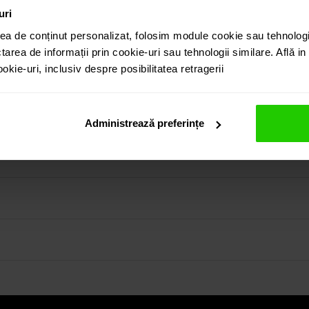
uri
ea de conținut personalizat, folosim module cookie sau tehnologi
tarea de informații prin cookie-uri sau tehnologii similare. Află i
kie-uri, inclusiv despre posibilitatea retragerii
opaz london cu taietura rotunda si diamante este o bijuterie s
puteti regasi atat in colectia prezentata pe site cat si viz
Administrează preferințe