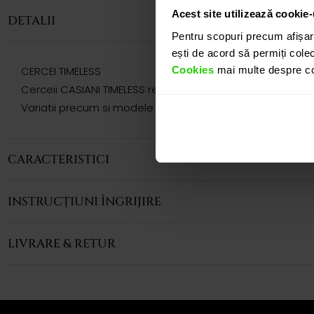
Acest site utilizează cookie-
DETALII
Pentru scopuri precum afișar
ești de acord să permiți colec
Cookies
mai multe despre coo
CERCEI TIMELESS
Cerceii CASIANI TIMELESS realizati din aur alb de 18k cu t
Variatii precum si modele complementare acestui produs 
CARACTERISTICI
INSTRUCȚIUNI ÎNGRIJIRE
LIVRARE & RETUR