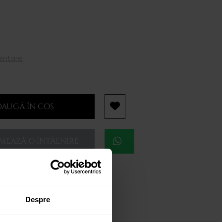
mentare
AUGĂ ÎN COȘ
EAZĂ O ÎNTÂLNIRE
Despre