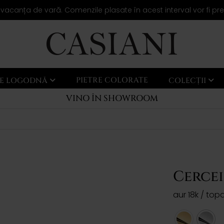
 vacanța de vară. Comenzile plasate în acest interval vor fi pr
PIETRE COLORATE
LE LOGODNĂ
COLECȚII
VINO ÎN SHOWROOM
Cercei
aur 18k / to