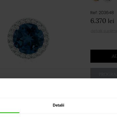
Ref: 203648
6.370
lei
detalii supli
AD
PROGRAM
Detalii