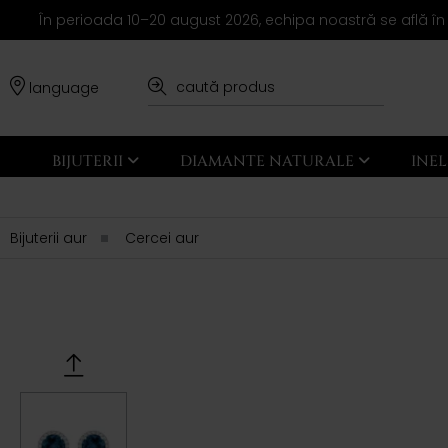
În perioada 10–20 august 2026, echipa noastră se află în
language
BIJUTERII
DIAMANTE NATURALE
INE
Bijuterii aur
Cercei aur