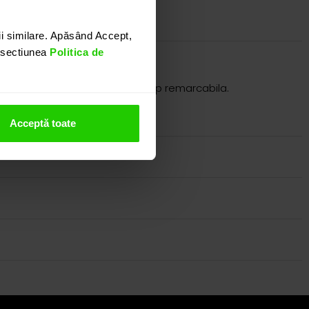
i similare. Apăsând Accept,
n sectiunea
Politica de
impla, eleganta si in acelasi timp remarcabila.
itand showroom-ul nostru.
Acceptă toate