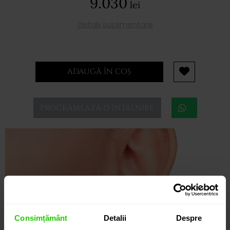
9.030
lei
detalii suplimentare
ADAUGĂ ÎN COȘ
PROGRAMEAZĂ O ÎNTÂLNIRE
Consimțământ
Detalii
Despre