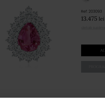
Ref: 203093
13.475
lei
detalii supli
AD
PROGRAM