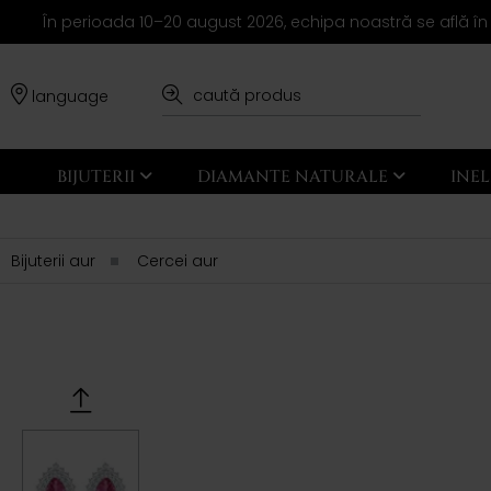
În perioada 10–20 august 2026, echipa noastră se află în
language
BIJUTERII
DIAMANTE NATURALE
INE
Bijuterii aur
Cercei aur