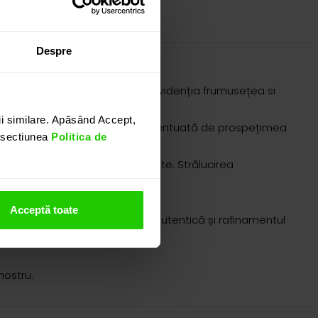
Despre
ții clasice, concepute pentru a evidenția frumusețea si
i similare. Apăsând Accept,
ului, în care luminozitatea este accentuată de prospețimea
n sectiunea
Politica de
ază și reflectă lumina.
între rafinament și expresivitate. Strălucirea
rceilor eleganță și rafinament.
de tendințe.
Acceptă toate
meia care apreciază valoarea autentică și rafinamentul
nostru.