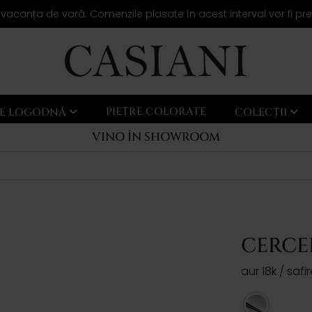
 vacanța de vară. Comenzile plasate în acest interval vor fi pr
PIETRE COLORATE
LE LOGODNĂ
COLECȚII
VINO ÎN SHOWROOM
CERCEI
aur 18k / saf