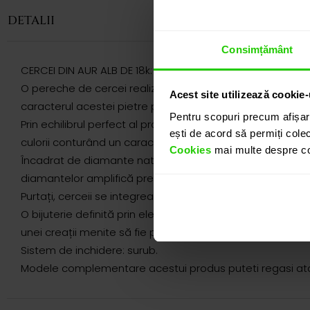
DETALII
Consimțământ
CERCEI DIN AUR ALB DE 18k: SAFIR / DIAMANTE
O pereche de cercei realizată din aur alb de 18K, în care 
Acest site utilizează cookie-
caracterul acestei pietre pretioase.
Pentru scopuri precum afișar
Prin echilibrul perfect al proporțiilor și simetria designu
ești de acord să permiți colec
culorii conturând un caracter rafinat cat și prin silueta s
Cookies
mai multe despre coo
Încadrat de diamante naturale atent selecționate, acesta 
diamantelor amplifică prezența safirului și evidențiază f
Purtați, cerceii se integrează firesc în fiecare apariție
O bijuterie definită prin eleganță atemporală și frumus
unei creații menite să fie prețuită generații la rând.
Sistem de inchidere: surub.
Modele complementare acestui produs puteti regasi atat 