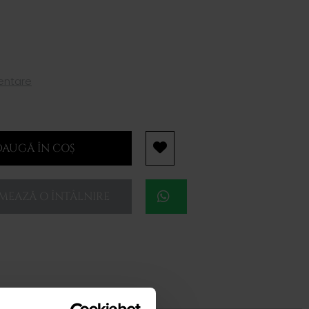
mentare
AUGĂ ÎN COȘ
EAZĂ O ÎNTÂLNIRE