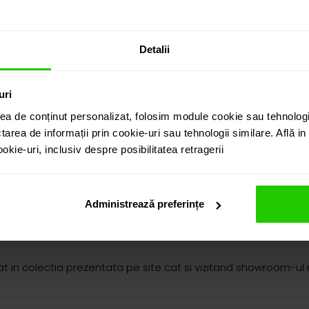
Detalii
safirul roz în tăietură para se afirmă în centrul unei compozi
uri
ea de conținut personalizat, folosim module cookie sau tehnologi
lui, creația atrage privirea atat prin nuanța de un roz a safir
tarea de informații prin cookie-uri sau tehnologii similare. Află i
a feminina, proporțiile armonioase și modul fluid în care capte
kie-uri, inclusiv despre posibilitatea retragerii
capătă profunzime și luminozitate, într-un echilibru perfect 
inețea execuției, în timp ce compoziția echilibrată conferă ce
, adăugând prezență, rafinament și o eleganță care nu depinde 
Administrează preferințe
ețea excepțională a pietrelor prețioase, concepută pentru fe
in colectia prezentata pe site cat si vizitand showroom-ul 