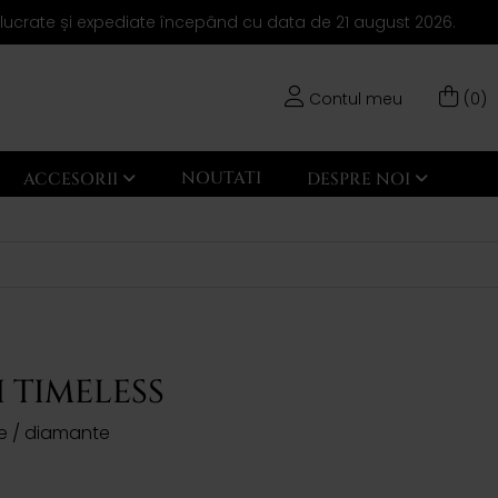
elucrate și expediate începând cu data de 21 august 2026.
Contul meu
(0)
NOUTATI
ACCESORII
DESPRE NOI
 TIMELESS
ire / diamante