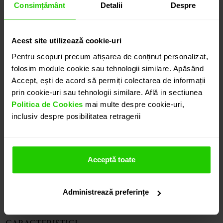
Consimțământ
Detalii
Despre
CONTACTEAZĂ-NE
Acest site utilizează cookie-uri
DETALII
Pentru scopuri precum afișarea de conținut personalizat,
folosim module cookie sau tehnologii similare. Apăsând
Accept, ești de acord să permiți colectarea de informații
CERCEI TIMELESS
prin cookie-uri sau tehnologii similare. Află in sectiunea
Cerceii lungi CASIANI TIMELESS cu Ametist si
Politica de Cookies
mai multe despre cookie-uri,
Diamante sunt o bijuterie eleganta si rafinata.
inclusiv despre posibilitatea retragerii
Ametist cu taieturi diverse si diamante rotunde de
marimi variate sunt montate in aur alb de 18k.
Modele complementare acestui produs puteti
Acceptă toate
regasi atat in colectia prezentata pe site cat si
vizitand showroom-ul nostru.
Administrează preferințe