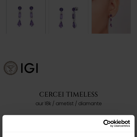
CERCEI TIMELESS
aur 18k / ametist / diamante
ACEST PRODUS A FOST VÂNDUT!
Dorești să îți prezentăm produse asemanatoare?