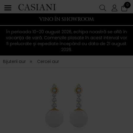
0
VINO ÎN SHOWROOM
În perioada 10–20 august 2026, echipa noastră se află în
vacanța de vară. Comenzile plasate în acest interval vor
fi prelucrate și expediate începând cu data de 21 august
2026.
Bijuterii aur
Cercei aur