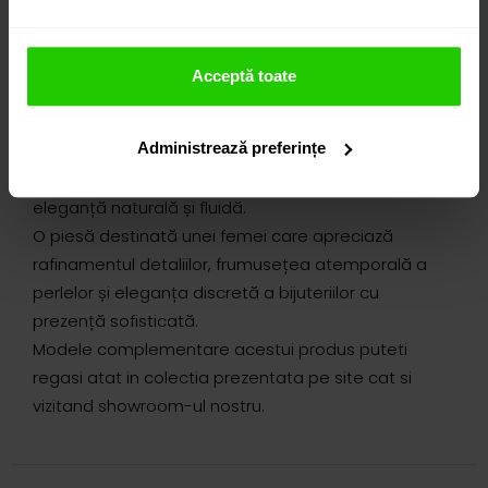
completate de diamante ce amplifică subtil
luminozitatea naturală a sidefului.
Proporțiile atent definite și finețea execuției
Acceptă toate
evidențiază echilibrul dintre strălucirea discretă a
diamantelor și reflexiile satinate ale perlelor, într-un
Administrează preferințe
design sofisticat și atemporal. Ansamblul captează
lumina cu delicatețe și încadrează trăsăturile cu o
eleganță naturală și fluidă.
O piesă destinată unei femei care apreciază
rafinamentul detaliilor, frumusețea atemporală a
perlelor și eleganța discretă a bijuteriilor cu
prezență sofisticată.
Modele complementare acestui produs puteti
regasi atat in colectia prezentata pe site cat si
vizitand showroom-ul nostru.