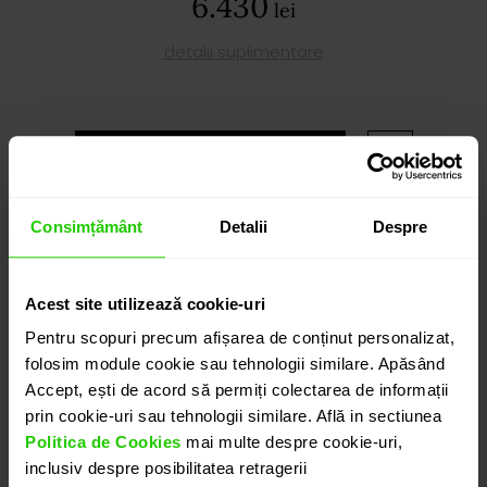
6.430
lei
detalii suplimentare
ADAUGĂ ÎN COȘ
Consimțământ
Detalii
Despre
PROGRAMEAZĂ O ÎNTÂLNIRE
DETALII
Acest site utilizează cookie-uri
Pentru scopuri precum afișarea de conținut personalizat,
folosim module cookie sau tehnologii similare. Apăsând
CERCEI PERLA DIN AUR DE 18k CU PERLA SI DIAMANTE
Accept, ești de acord să permiți colectarea de informații
O pereche de cercei cu o eleganță luminoasă,
prin cookie-uri sau tehnologii similare. Află in sectiunea
realizati in aur galben de 18k, în care perlele devin
Politica de Cookies
mai multe despre cookie-uri,
centrul unei compoziții delicate și rafinate,
inclusiv despre posibilitatea retragerii