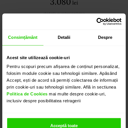
3.080
lei
detalii suplimentare
Consimțământ
Detalii
Despre
ADAUGĂ ÎN COȘ
Acest site utilizează cookie-uri
PROGRAMEAZĂ O ÎNTÂLNIRE
Pentru scopuri precum afișarea de conținut personalizat,
folosim module cookie sau tehnologii similare. Apăsând
DETALII
Accept, ești de acord să permiți colectarea de informații
prin cookie-uri sau tehnologii similare. Află in sectiunea
Politica de Cookies
mai multe despre cookie-uri,
CERCEI GEMMA
inclusiv despre posibilitatea retragerii
Cercei realizati in aur galben de 18k definiți prin
eleganța pură a formelor, în care morganitul devine
punctul central al compoziției.
Acceptă toate