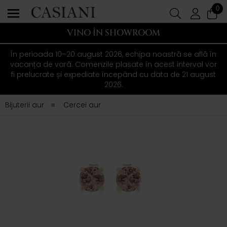
0
VINO ÎN SHOWROOM
În perioada 10–20 august 2026, echipa noastră se află în
vacanța de vară. Comenzile plasate în acest interval vor
fi prelucrate și expediate începând cu data de 21 august
2026.
Bijuterii aur
Cercei aur