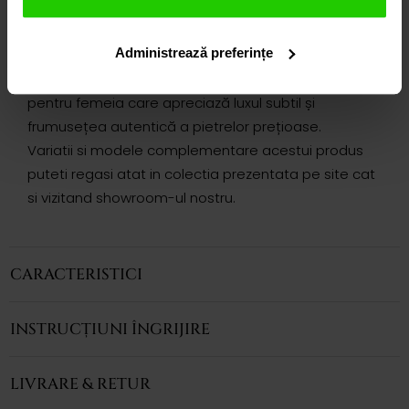
Montura minimalistă evidențiază culoarea și
profunzimea pietrei, în timp ce tăietura sa captează
Administrează preferințe
lumina și adaugă luminozitate naturală trăsăturilor.
O expresie a eleganței contemporane, creată
pentru femeia care apreciază luxul subtil și
frumusețea autentică a pietrelor prețioase.
Variatii si modele complementare acestui produs
puteti regasi atat in colectia prezentata pe site cat
si vizitand showroom-ul nostru.
CARACTERISTICI
INSTRUCȚIUNI ÎNGRIJIRE
LIVRARE & RETUR