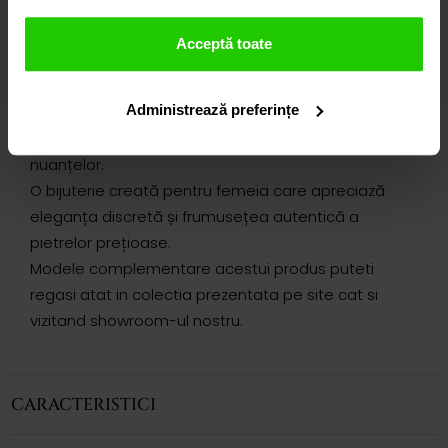
luminozitatea este accentuată de prospețimea
culorii și o eleganță aerată., este pus în valoare prin
Acceptă toate
claritatea și profunzimea tăieturii emerald cut.
Succesiunea pietrelor și montura minimalistă
Administrează preferințe
creează un joc subtil de lumină și reflexii,
accentuând rafinamentul liniilor și expresivitatea
nuanțelor.
O bijuterie creată pentru femeia care apreciază
eleganța discretă și frumusețea autentică a
pietrelor prețioase.
Modele complementare acestui produs puteti
regasi atat in colectia prezentata pe site cat si
vizitand showroom-ul nostru.
CARACTERISTICI