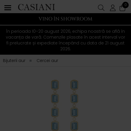
0
VINO ÎN SHOWROOM
În perioada 10–20 august 2026, echipa noastră se află în
vacanța de vară. Comenzile plasate în acest interval vor
fi prelucrate și expediate începând cu data de 21 august
2026.
Bijuterii aur
Cercei aur