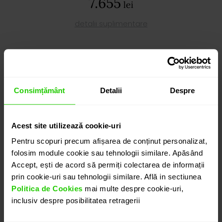
7.655
lei
detalii suplimentare
ADAUGĂ ÎN COȘ
Consimțământ
Detalii
Despre
PROGRAMEAZĂ O ÎNTÂLNIRE
Acest site utilizează cookie-uri
DETALII
Pentru scopuri precum afișarea de conținut personalizat,
folosim module cookie sau tehnologii similare. Apăsând
Accept, ești de acord să permiți colectarea de informații
CERCEI GEMMA
prin cookie-uri sau tehnologii similare. Află in sectiunea
Cercei realizati in aur galben de 18k cu o eleganță
Politica de Cookies
mai multe despre cookie-uri,
contemporană, în care acvamarinul cu al sau
inclusiv despre posibilitatea retragerii
albastru deschis și o transparență cristalină, în care