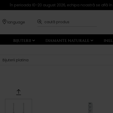
În perioada 10–20 august 2026, echipa noastră se află în
language
BIJUTERII
DIAMANTE NATURALE
INE
Bijuterii platina