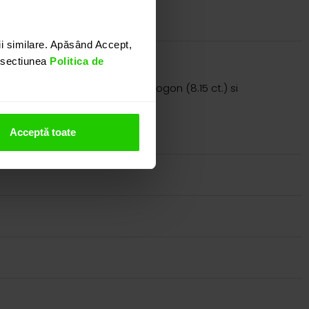
i similare. Apăsând Accept,
n sectiunea
Politica de
 topaz imperial cu taietura octogon (8.15 ct.) si
nostru.
Acceptă toate