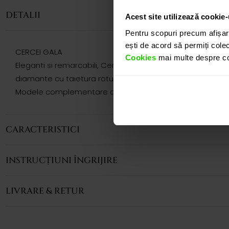
DETALII
Acest site utilizează cookie-
Pentru scopuri precum afișar
ești de acord să permiți colec
CERCEI GALA
Cookies
mai multe despre coo
Eleganti si remarcabili, Cerceii CASIANI GALA cu Topaz Imp
diamante cu taietura rotunds totalizand 0.74 ct.
Modele complementare acestui produs puteti regasi atat 
CARACTERISTICI
INSTRUCȚIUNI ÎNGRIJIRE
LIVRARE & RETUR