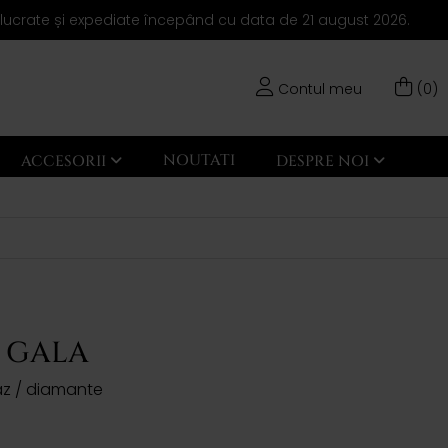
elucrate și expediate începând cu data de 21 august 2026.
Contul meu
(0)
NOUTATI
ACCESORII
DESPRE NOI
i GALA
paz / diamante