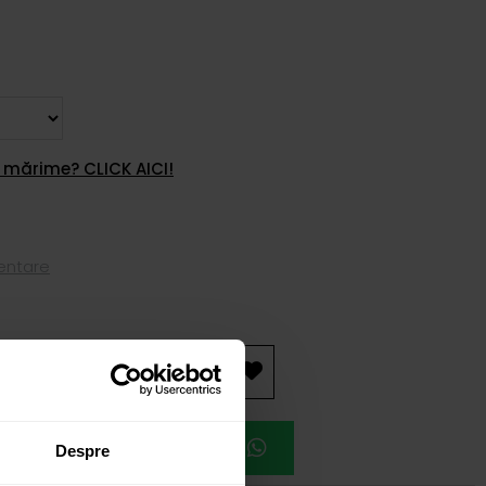
 mărime? CLICK AICI!
mentare
AUGĂ ÎN COȘ
EAZĂ O ÎNTÂLNIRE
Despre