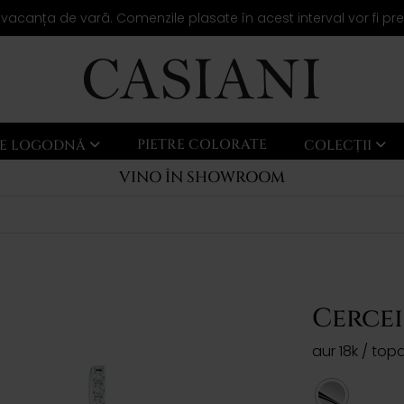
 vacanța de vară. Comenzile plasate în acest interval vor fi pr
PIETRE COLORATE
LE LOGODNĂ
COLECȚII
VINO ÎN SHOWROOM
Cerce
aur 18k / to