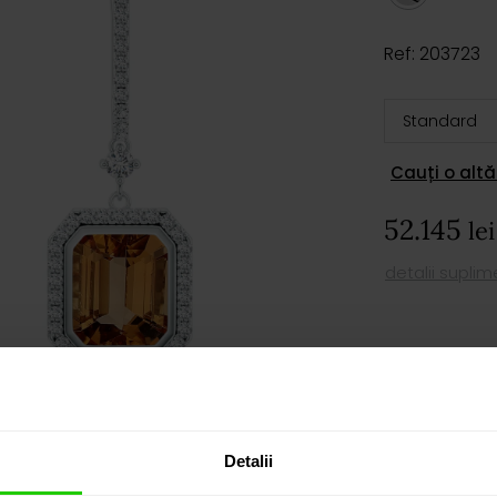
Ref: 203723
Cauți o altă
52.145
lei
detalii supli
AD
PROGRAM
Detalii