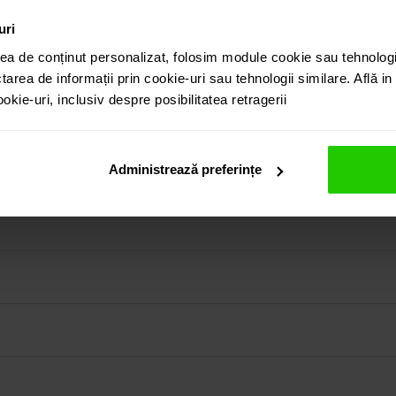
uri
ea de conținut personalizat, folosim module cookie sau tehnologi
tarea de informații prin cookie-uri sau tehnologii similare. Află i
kie-uri, inclusiv despre posibilitatea retragerii
erial si Diamante sunt realizati in platina in care este montat
in colectia prezentata pe site cat si vizitand showroom-ul 
Administrează preferințe