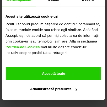
CONTACTEAZĂ-NE
Acest site utilizează cookie-uri
DETALII
Pentru scopuri precum afișarea de conținut personalizat,
folosim module cookie sau tehnologii similare. Apăsând
Accept, ești de acord să permiți colectarea de informații
CERCEI GALA
prin cookie-uri sau tehnologii similare. Află in sectiunea
Cerceii CASIANI GALA cu Emerald si Diamante sunt o
Politica de Cookies
mai multe despre cookie-uri,
bijuterie eleganta si rafinata. Smaralde cu taietura
inclusiv despre posibilitatea retragerii
para (5.63 ct) si diamante cu taietura rotunda si
bagheta totalizand 0.76 ct. sunt montate in aur alb
de 18k.
Acceptă toate
Sistem de inchidere: tortita.
Modele complementare acestui produs puteti
regasi atat in colectia prezentata pe site cat si
Administrează preferințe
vizitand showroom-ul nostru.