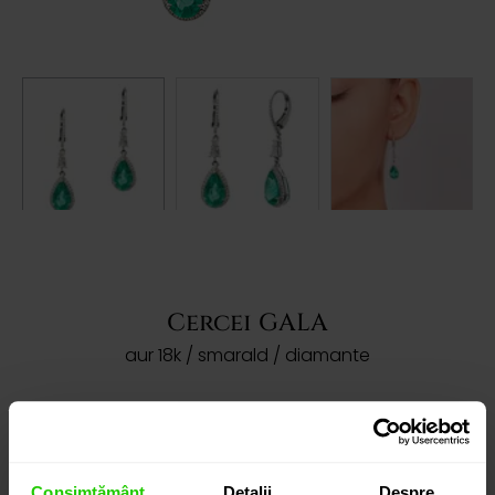
Cercei GALA
aur 18k / smarald / diamante
ACEST PRODUS A FOST VÂNDUT!
Dorești să îți prezentăm produse asemanatoare?
Consimțământ
Detalii
Despre