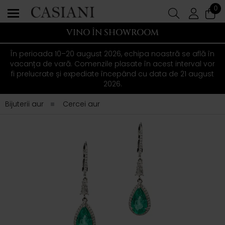
0
VINO ÎN SHOWROOM
În perioada 10–20 august 2026, echipa noastră se află în
vacanța de vară. Comenzile plasate în acest interval vor
fi prelucrate și expediate începând cu data de 21 august
2026.
Bijuterii aur
Cercei aur