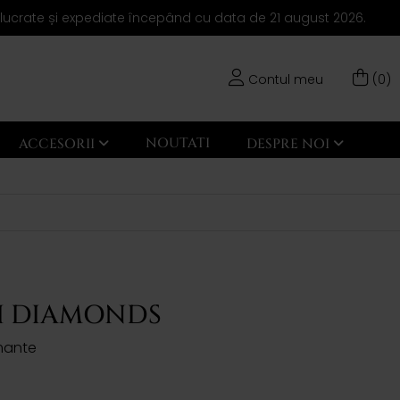
elucrate și expediate începând cu data de 21 august 2026.
Contul meu
(0)
NOUTATI
ACCESORII
DESPRE NOI
I DIAMONDS
amante