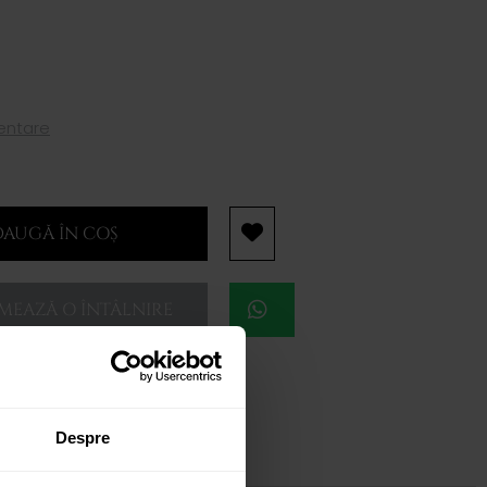
mentare
AUGĂ ÎN COȘ
EAZĂ O ÎNTÂLNIRE
Despre