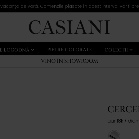
 vacanța de vară. Comenzile plasate în acest interval vor fi pr
PIETRE COLORATE
LE LOGODNĂ
COLECȚII
VINO ÎN SHOWROOM
CERCE
aur 18k / di