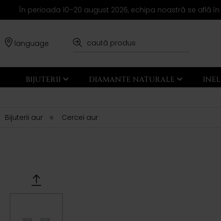
În perioada 10–20 august 2026, echipa noastră se află în
language
BIJUTERII
DIAMANTE NATURALE
INE
Bijuterii aur
Cercei aur