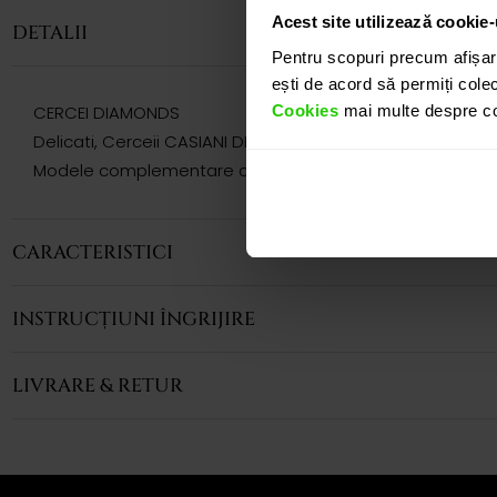
Acest site utilizează cookie-
DETALII
Pentru scopuri precum afișar
ești de acord să permiți colec
Cookies
mai multe despre coo
CERCEI DIAMONDS
Delicati, Cerceii CASIANI DIAMONDS tip studs realizati in 
Modele complementare acestui produs puteti regasi atat 
CARACTERISTICI
INSTRUCȚIUNI ÎNGRIJIRE
LIVRARE & RETUR