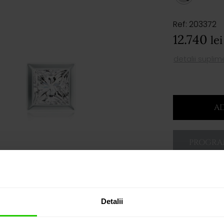
Ref: 203372
12.740
lei
detalii supli
AD
PROGRAM
Detalii