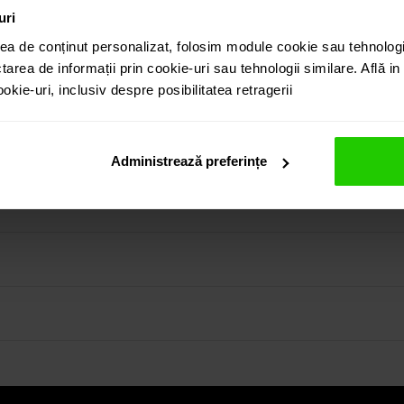
uri
ea de conținut personalizat, folosim module cookie sau tehnologi
tarea de informații prin cookie-uri sau tehnologii similare. Află i
kie-uri, inclusiv despre posibilitatea retragerii
aur alb de 18k cu diamante princess sunt usor de asortat oricar
in colectia prezentata pe site cat si vizitand showroom-ul 
Administrează preferințe