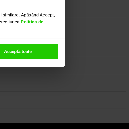
i similare. Apăsând Accept,
n sectiunea
Politica de
ei tinute.
nostru.
Acceptă toate