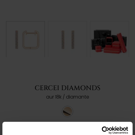
CERCEI DIAMONDS
aur 18k / diamante
Ref: 203066