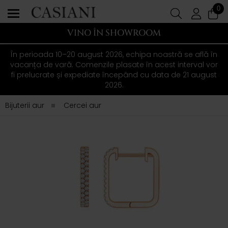
0
VINO ÎN SHOWROOM
În perioada 10–20 august 2026, echipa noastră se află în
vacanța de vară. Comenzile plasate în acest interval vor
fi prelucrate și expediate începând cu data de 21 august
2026.
Bijuterii aur
Cercei aur