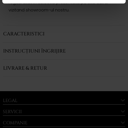
regasi atat in colectia prezentata pe site cat si
vizitand showroom-ul nostru.
CARACTERISTICI
INSTRUCȚIUNI ÎNGRIJIRE
LIVRARE & RETUR
LEGAL
SERVICII
COMPANIE