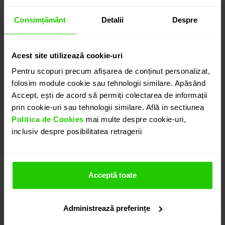
6.580
lei
Consimțământ
Detalii
Despre
detalii suplimentare
Acest site utilizează cookie-uri
ADAUGĂ ÎN COȘ
Pentru scopuri precum afișarea de conținut personalizat,
folosim module cookie sau tehnologii similare. Apăsând
Accept, ești de acord să permiți colectarea de informații
PROGRAMEAZĂ O ÎNTÂLNIRE
prin cookie-uri sau tehnologii similare. Află in sectiunea
Politica de Cookies
mai multe despre cookie-uri,
inclusiv despre posibilitatea retragerii
DETALII
Acceptă toate
CERCEI DIAMONDS
Cerceii CASIANI DIAMONDS realizati aur roz de 18k si
diamante, sunt discreti si moderni.
Administrează preferințe
Modele complementare acestui produs puteti