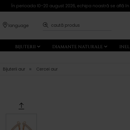
În perioada 10–20 august 2026, echipa noastră se află în
language
BIJUTERII
DIAMANTE NATURALE
INE
Bijuterii aur
Cercei aur