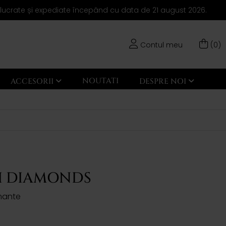
elucrate și expediate începând cu data de 21 august 2026.
Contul meu
(0)
NOUTATI
ACCESORII
DESPRE NOI
I DIAMONDS
amante