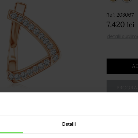
Ref: 203067
7.420
lei
detalii supli
AD
PROGRAM
Detalii