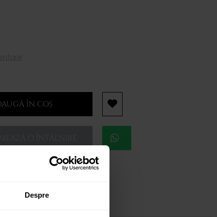
mentare
AUGĂ ÎN COȘ
EAZĂ O ÎNTÂLNIRE
Despre