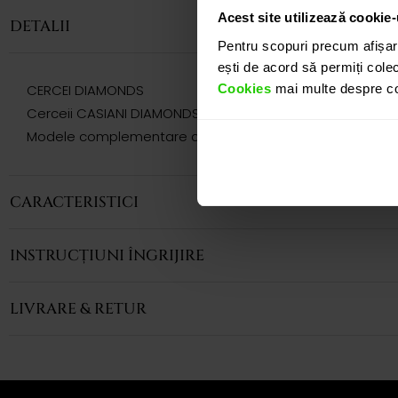
Acest site utilizează cookie-
DETALII
Pentru scopuri precum afișar
ești de acord să permiți colec
Cookies
mai multe despre coo
CERCEI DIAMONDS
Cerceii CASIANI DIAMONDS realizati aur roz de 18k si diama
Modele complementare acestui produs puteti regasi atat 
CARACTERISTICI
INSTRUCȚIUNI ÎNGRIJIRE
LIVRARE & RETUR