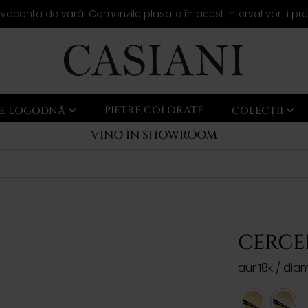
 vacanța de vară. Comenzile plasate în acest interval vor fi pr
PIETRE COLORATE
LE LOGODNĂ
COLECȚII
VINO ÎN SHOWROOM
CERCE
aur 18k / di