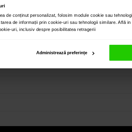
uri
ea de conținut personalizat, folosim module cookie sau tehnologi
tarea de informații prin cookie-uri sau tehnologii similare. Află i
kie-uri, inclusiv despre posibilitatea retragerii
nte, sunt discreti si moderni.
in colectia prezentata pe site cat si vizitand showroom-ul 
Administrează preferințe