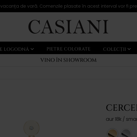
 vacanța de vară. Comenzile plasate în acest interval vor fi pr
PIETRE COLORATE
LE LOGODNĂ
COLECȚII
VINO ÎN SHOWROOM
CERCE
aur 18k / sm