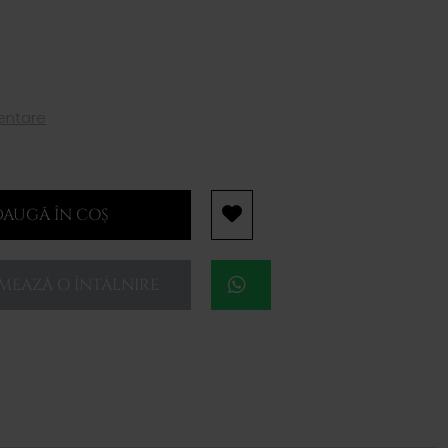
mentare
AUGĂ ÎN COȘ
EAZĂ O ÎNTÂLNIRE