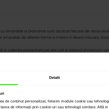
M cu Smaralde si Diamante sunt alcatuiti fiecare din doua stic
tate smaralde de diferite forme si marimi in libera miscare. D
in colectia prezentata pe site cat si vizitand showroom-ul 
Detalii
uri
ea de conținut personalizat, folosim module cookie sau tehnologi
tarea de informații prin cookie-uri sau tehnologii similare. Află i