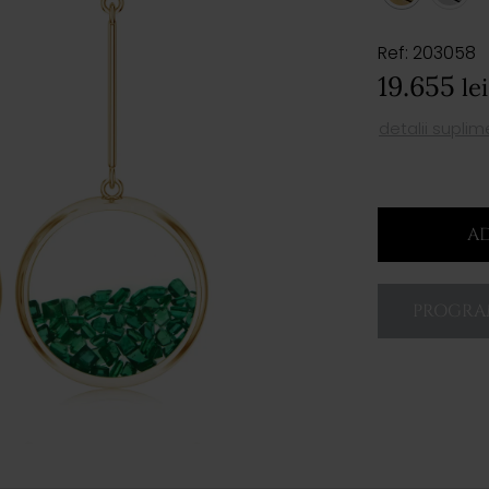
Ref: 203058
19.655
lei
detalii supli
AD
PROGRAM