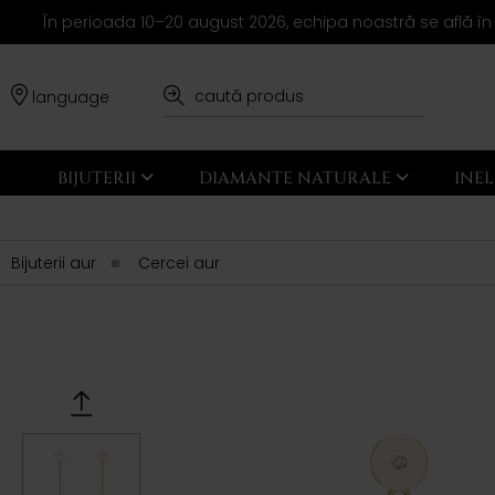
În perioada 10–20 august 2026, echipa noastră se află în
language
BIJUTERII
DIAMANTE NATURALE
INE
Bijuterii aur
Cercei aur