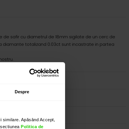
le de safir cu diametrul de 18mm sigilate de un cerc de
oua diamante totalizand 0.03ct sunt incastrate in partea
nostru.
Despre
i similare. Apăsând Accept,
n sectiunea
Politica de