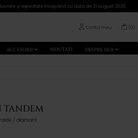
elucrate și expediate începând cu data de 21 august 2026.
Contul meu
(0)
NOUTATI
ACCESORII
DESPRE NOI
I TANDEM
aralde / diamant