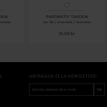
DEM
PANDANTIV TANDEM
iamante
aur 18k / smaralde / diamante
35.315
lei
ABONEAZA-TE LA NEWSLETTER!
LE
OK