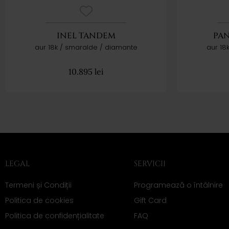
INEL TANDEM
PA
aur 18k / smaralde / diamante
aur 18
10.895
lei
LEGAL
SERVICII
Termeni și Condiții
Programează o întâlnire
Politica de cookies
Gift Card
Politica de confidențialitate
FAQ