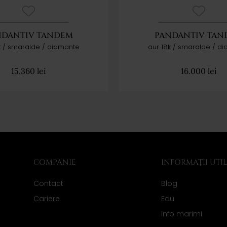
NDANTIV TANDEM
PANDANTIV TAN
k / smaralde / diamante
aur 18k / smaralde / d
15.360
lei
16.000
lei
COMPANIE
INFORMAȚII UTI
Contact
Blog
Cariere
Edu
Info marimi