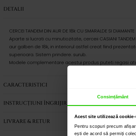
DETALII
CERCEI TANDEM DIN AUR DE 18k CU SMARALDE SI DIAMANTE
Aparte si lucrati cu minutiozitate, cerceii CASIANI TANDE
aur galben de 18k, in interiorul astfel creat fiind prezen
superioara. Sistem prindere: surub.
Modele complementare acestui produs puteti regasi atat 
CARACTERISTICI
Consimțământ
INSTRUCȚIUNI ÎNGRIJIRE
Acest site utilizează cookie-
LIVRARE & RETUR
Pentru scopuri precum afișar
ești de acord să permiți colec