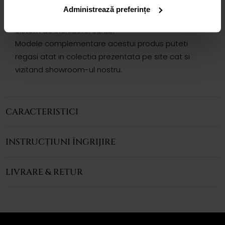
rotunda totalizand 0.19 ct. sunt montate in aur alb
Administrează preferințe
de 18k.
Sistem de inchidere: surub.
Modele complementare acestui produs puteti
regasi atat in colectia prezentata pe site cat si
vizitand showroom-ul nostru.
CARACTERISTICI
INSTRUCȚIUNI ÎNGRIJIRE
LIVRARE & RETUR