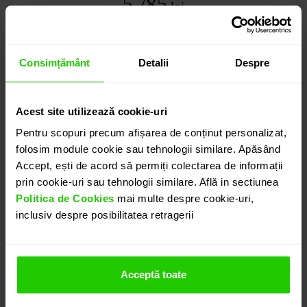
5.785
lei
detalii suplimentare
Consimțământ
Detalii
Despre
ADAUGĂ ÎN COȘ
Acest site utilizează cookie-uri
Pentru scopuri precum afișarea de conținut personalizat,
PROGRAMEAZĂ O ÎNTÂLNIRE
folosim module cookie sau tehnologii similare. Apăsând
Accept, ești de acord să permiți colectarea de informații
prin cookie-uri sau tehnologii similare. Află in sectiunea
DETALII
Politica de Cookies
mai multe despre cookie-uri,
inclusiv despre posibilitatea retragerii
CERCEI TIMELESS
Cerceii CASIANI TIMELESS cu Smarald si Diamante
Acceptă toate
sunt o bijuterie clasica, eleganta. Doua smaralde cu
taietura octogon (1.00 ct) si diamante cu taietura