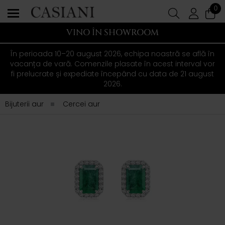
0
VINO ÎN SHOWROOM
În perioada 10–20 august 2026, echipa noastră se află în
vacanța de vară. Comenzile plasate în acest interval vor
fi prelucrate și expediate începând cu data de 21 august
2026.
Bijuterii aur
Cercei aur