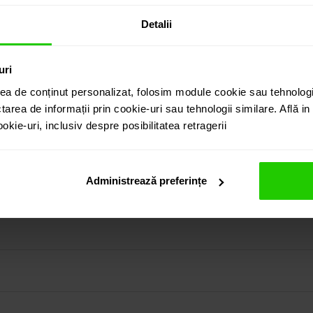
Detalii
uri
ea de conținut personalizat, folosim module cookie sau tehnologi
tarea de informații prin cookie-uri sau tehnologii similare. Află i
uterie eleganta si rafinata. Smaralde (1.51 ct) si diamante cu
kie-uri, inclusiv despre posibilitatea retragerii
in colectia prezentata pe site cat si vizitand showroom-ul 
Administrează preferințe