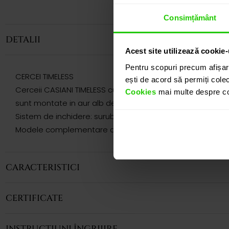
Consimțământ
DETALII
Acest site utilizează cookie-
Pentru scopuri precum afișar
CERCEI TIMELESS
ești de acord să permiți colec
Cerceii CASIANI TIMELESS cu Emerald si Diamante sunt o bij
Cookies
mai multe despre coo
sunt montate in aur alb de 18k.
Sistem de inchidere: surub.
Modele complementare acestui produs puteti regasi atat 
CARACTERISTICI
CERTIFICATE
INSTRUCȚIUNI ÎNGRIJIRE