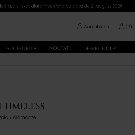
elucrate și expediate începând cu data de 21 august 2026.
Contul meu
(0)
NOUTATI
ACCESORII
DESPRE NOI
 TIMELESS
arald / diamante