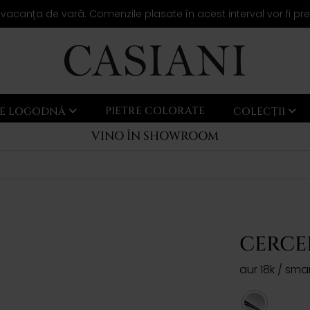
 vacanța de vară. Comenzile plasate în acest interval vor fi pr
PIETRE COLORATE
LE LOGODNĂ
COLECȚII
VINO ÎN SHOWROOM
CERCEI
aur 18k / sm