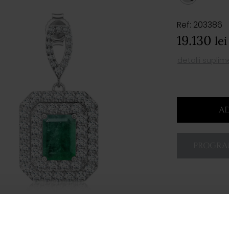
Ref: 203386
19.130
lei
detalii supli
AD
PROGRAM