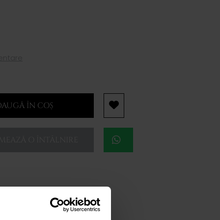
mentare
AUGĂ ÎN COȘ
EAZĂ O ÎNTÂLNIRE