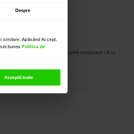
Despre
i similare. Apăsând Accept,
n sectiunea
Politica de
 taietura rotunda de diverse marimi totalizand 1.31 ct.
nostru.
Acceptă toate