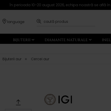
În perioada 10–20 august 2026, echipa noastră se află în
language
BIJUTERII
DIAMANTE NATURALE
INE
Bijuterii aur
Cercei aur