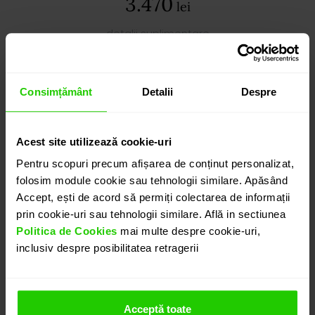
3.470
lei
detalii suplimentare
Consimțământ
Detalii
Despre
ADAUGĂ ÎN COȘ
Acest site utilizează cookie-uri
PROGRAMEAZĂ O ÎNTÂLNIRE
Pentru scopuri precum afișarea de conținut personalizat,
folosim module cookie sau tehnologii similare. Apăsând
DETALII
Accept, ești de acord să permiți colectarea de informații
prin cookie-uri sau tehnologii similare. Află in sectiunea
Politica de Cookies
mai multe despre cookie-uri,
CERCEI GEMMA
inclusiv despre posibilitatea retragerii
Cercei realizati in aur alb de 18k definiți prin eleganța
pură a formelor, în care smaraldul devine punctul
central al compoziției.
Acceptă toate