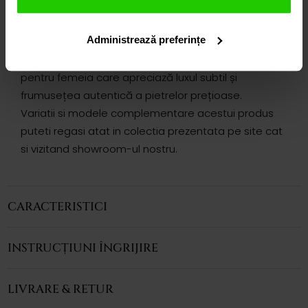
Montura minimalistă evidențiază culoarea și
profunzimea pietrei, în timp ce tăietura sa captează
Administrează preferințe
lumina și adaugă luminozitate naturală trăsăturilor.
O expresie a eleganței contemporane, creată
pentru femeia care apreciază luxul subtil și
frumusețea autentică a pietrelor prețioase.
Variatii si modele complementare acestui produs
puteti regasi atat in colectia prezentata pe site cat
si vizitand showroom-ul nostru.
CARACTERISTICI
INSTRUCȚIUNI ÎNGRIJIRE
LIVRARE & RETUR