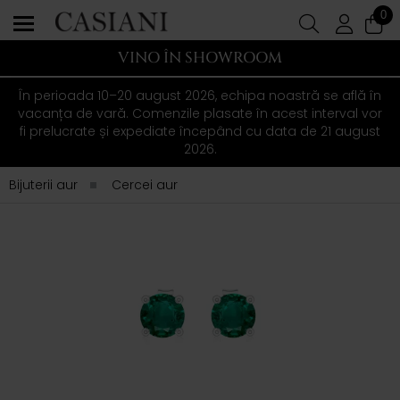
0
VINO ÎN SHOWROOM
În perioada 10–20 august 2026, echipa noastră se află în
vacanța de vară. Comenzile plasate în acest interval vor
fi prelucrate și expediate începând cu data de 21 august
2026.
Bijuterii aur
Cercei aur