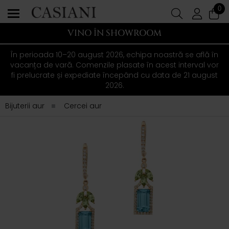
0
VINO ÎN SHOWROOM
În perioada 10–20 august 2026, echipa noastră se află în
vacanța de vară. Comenzile plasate în acest interval vor
fi prelucrate și expediate începând cu data de 21 august
2026.
Bijuterii aur
Cercei aur