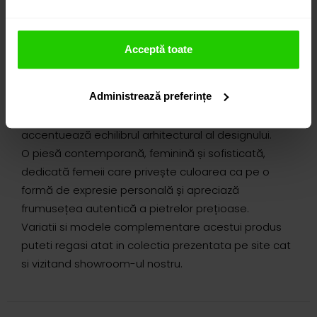
rafinată și reflexii elegante. Tăietura octagon a
topazului evidențiază claritatea formei și modul
distinct în care lumina traversează piatra,
Acceptă toate
dezvăluind profunzime cromatică, nuanțe intense și
o strălucire controlată. Mișcarea delicată a cerceilor
Administrează preferințe
amplifică jocul luminii și pune în valoare trăsăturile.
Diamantele completează discret compoziția și
accentuează echilibrul arhitectural al designului.
O piesă contemporană, feminină și sofisticată,
dedicată femeii care privește culoarea ca pe o
formă de expresie personală și apreciază
frumusețea autentică a pietrelor prețioase.
Variatii si modele complementare acestui produs
puteti regasi atat in colectia prezentata pe site cat
si vizitand showroom-ul nostru.