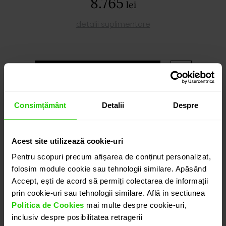
8.765
lei
detalii suplimentare
ADAUGĂ ÎN COȘ
Consimțământ
Detalii
Despre
PROGRAMEAZĂ O ÎNTÂLNIRE
DETALII
Acest site utilizează cookie-uri
Pentru scopuri precum afișarea de conținut personalizat,
folosim module cookie sau tehnologii similare. Apăsând
CERCEI ALLEGRIA
Accept, ești de acord să permiți colectarea de informații
Cercei realizati in aur galben de 18k in care topazul
prin cookie-uri sau tehnologii similare. Află in sectiunea
albastru swiss alaturi de peridot conturează o
Politica de Cookies
mai multe despre cookie-uri,
prezență luminoasă și fluidă, definită de o structură
inclusiv despre posibilitatea retragerii