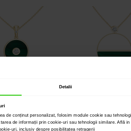
Detalii
DANTIV ABSOLUTE
PANDANTIV ABSO
uri
k / malachit / diamante
aur 18k / malachit / d
ea de conținut personalizat, folosim module cookie sau tehnologi
tarea de informații prin cookie-uri sau tehnologii similare. Află i
5.030 lei
12.840 lei
kie-uri, inclusiv despre posibilitatea retragerii