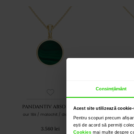
Consimțământ
PANDANTIV ABSOLUTE
PAN
Acest site utilizează cookie-
aur 18k / malachit / diamant
aur 18
Pentru scopuri precum afișar
ești de acord să permiți colec
3.560 lei
Cookies
mai multe despre coo