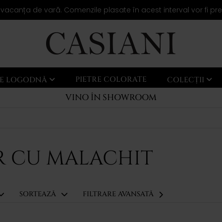
 vacanța de vară. Comenzile plasate în acest interval vor fi pr
PIETRE COLORATE
LE LOGODNĂ
COLECȚII
VINO ÎN SHOWROOM
R CU MALACHIT
SORTEAZĂ
FILTRARE AVANSATĂ