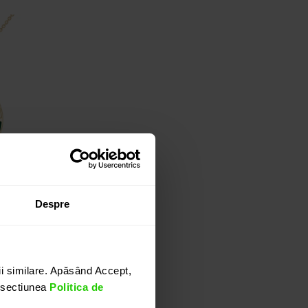
Despre
LUTE
iamant
i similare. Apăsând Accept,
n sectiunea
Politica de