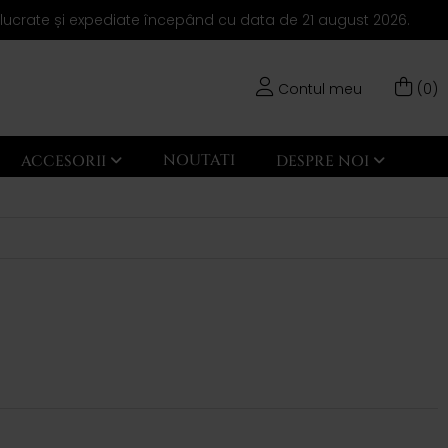
elucrate și expediate începând cu data de 21 august 2026.
Contul meu
(0)
NOUTATI
ACCESORII
DESPRE NOI