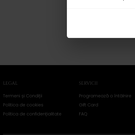
LEGAL
SERVICII
Termeni și Condiții
Programează o întâlnire
Politica de cookies
Gift Card
Politica de confidențialitate
FAQ