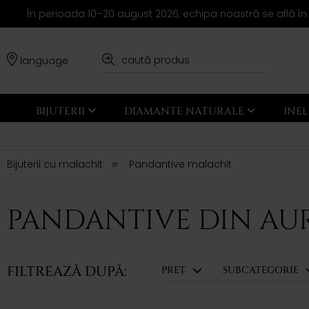
În perioada 10–20 august 2026, echipa noastră se află în
language
BIJUTERII
DIAMANTE NATURALE
INE
Bijuterii cu malachit
Pandantive malachit
PANDANTIVE DIN AU
FILTREAZĂ DUPĂ:
PREȚ
SUBCATEGORIE