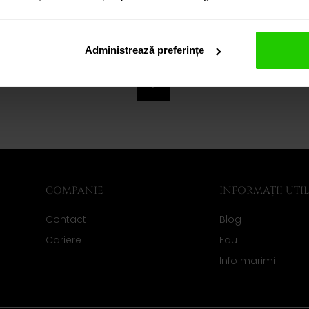
Administrează preferințe
1
COMPANIE
INFORMAȚII UTI
Contact
Blog
Cariere
Edu
Info marimi