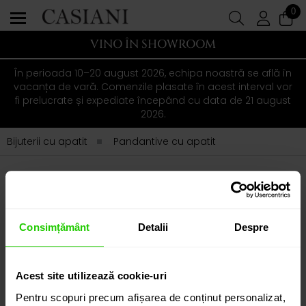
0
VINO ÎN SHOWROOM
În perioada 10–20 august 2026, echipa noastră se află în
vacanța de vară. Comenzile plasate în acest interval vor
fi prelucrate și expediate începând cu data de 21 august
2026.
Bijuterii cu apatit
Pandantive cu apatit
PANDANTIVE DIN AUR CU APATIT
SORTEAZĂ
FILTRARE AVANSATĂ
Consimțământ
Detalii
Despre
Nu am gasit produse pentru selectia
Acest site utilizează cookie-uri
curenta
Pentru scopuri precum afișarea de conținut personalizat,