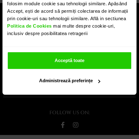
folosim module cookie sau tehnologii similare. Apăsând
Accept, ești de acord să permiți colectarea de informații
LEGAL
prin cookie-uri sau tehnologii similare. Află in sectiunea
SERVICII
Politica de Cookies
mai multe despre cookie-uri,
inclusiv despre posibilitatea retragerii
COMPANIE
INFORMAȚII UTILE
Acceptă toate
ABONEAZA-TE LA NEWSLETTER!
Administrează preferințe
OK
FOLLOW US ON: