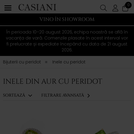
0
VINO ÎN SHOWROOM
În perioada 10–20 august 2026, echipa noastră se află în
vacanța de vară. Comenzile plasate în acest interval vor
fi prelucrate și expediate începând cu data de 21 august
2026.
Bijuterii cu peridot
Inele cu peridot
INELE DIN AUR CU PERIDOT
SORTEAZĂ
FILTRARE AVANSATĂ