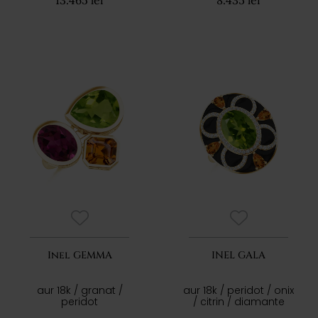
13.465 lei
8.435 lei
Inel GEMMA
INEL GALA
aur 18k / granat /
aur 18k / peridot / onix
peridot
/ citrin / diamante