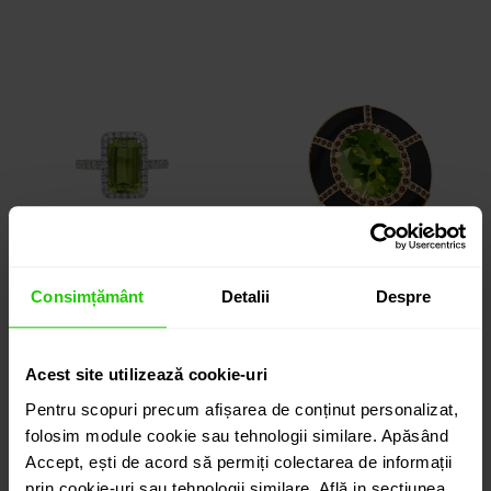
Consimțământ
Detalii
Despre
Inel TIMELESS
INEL TIMELESS
Acest site utilizează cookie-uri
aur 18k / peridot /
aur 18k / peridot / onix
Pentru scopuri precum afișarea de conținut personalizat,
diamante
/ diamante
folosim module cookie sau tehnologii similare. Apăsând
Accept, ești de acord să permiți colectarea de informații
10.640 lei
8.475 lei
prin cookie-uri sau tehnologii similare. Află in sectiunea