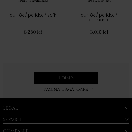
Inel TIMELESS
Inel LINEA
aur 18k / peridot / safir
aur 18k / peridot /
diamante
6.280 lei
3.010 lei
1 din 2
Pagina următoare
LEGAL
SERVICII
COMPANIE