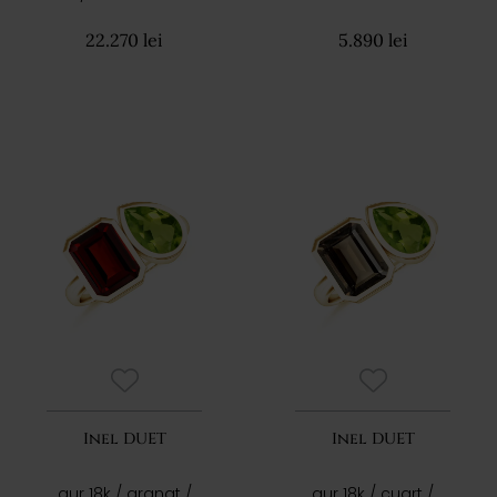
22.270 lei
5.890 lei
Inel DUET
Inel DUET
aur 18k / granat /
aur 18k / cuart /